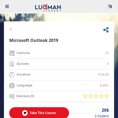
IT
Microsoft Outlook 2019
22
Lectures
0
Quizzes
4:26:36
Duration
arabic
Language
Reviews (0)
20$
Take This Course
0 Student