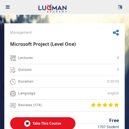
Management
Microsoft Project (Level One)
8
Lectures
0
Quizzes
0:39:59
Duration
english
Language
Reviews (174)
Free
Take This Course
1707 Student