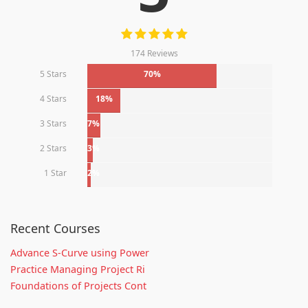
174 Reviews
5 Stars
70%
4 Stars
18%
3 Stars
7%
2 Stars
3%
1 Star
2%
Recent Courses
Advance S-Curve using Power
Practice Managing Project Ri
Foundations of Projects Cont