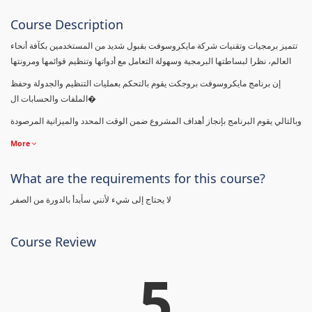
Course Description
تتميز برمجيات وتقنيات شركة مايكروسوفت بقبول شديد من المستخدمين بكآفة أنحاء
العالم، نظرا لبساطتها البرمجية وسهولة التعامل مع أدواتها وتنظيم قوائمها ومرونتها
إن برنامج مايكروسوفت بروجكت يقوم بالتحكم بعمليات التنظيم والجدولة وحفظ
الملفات والحسابات ال�
وبالتالي يقوم البرنامج بإنجاز أهداف المشروع ضمن الوقت المحدد والميزانية المرصودة
More
What are the requirements for this course?
لا يحتاج إلى شيء لأنني سأبدأ بالدورة من الصفر
Course Review
5