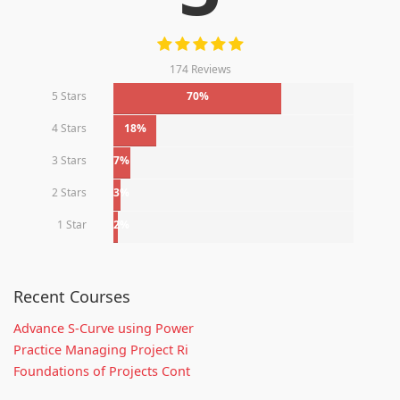
174 Reviews
5 Stars
70%
4 Stars
18%
3 Stars
7%
2 Stars
3%
1 Star
2%
Recent Courses
Advance S-Curve using Power
Practice Managing Project Ri
Foundations of Projects Cont