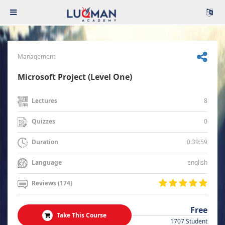
Management
Microsoft Project (Level One)
8
Lectures
0
Quizzes
0:39:59
Duration
english
Language
Reviews (174)
Free
Take This Course
1707 Student