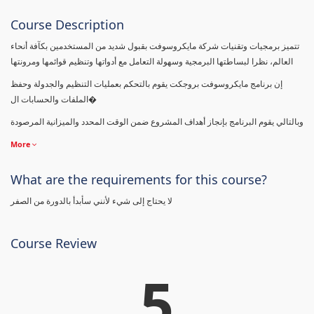
Course Description
تتميز برمجيات وتقنيات شركة مايكروسوفت بقبول شديد من المستخدمين بكآفة أنحاء
العالم، نظرا لبساطتها البرمجية وسهولة التعامل مع أدواتها وتنظيم قوائمها ومرونتها
إن برنامج مايكروسوفت بروجكت يقوم بالتحكم بعمليات التنظيم والجدولة وحفظ
الملفات والحسابات ال�
وبالتالي يقوم البرنامج بإنجاز أهداف المشروع ضمن الوقت المحدد والميزانية المرصودة
More
What are the requirements for this course?
لا يحتاج إلى شيء لأنني سأبدأ بالدورة من الصفر
Course Review
5