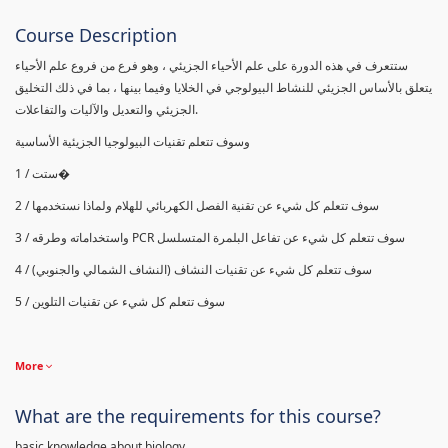
Course Description
ستتعرف في هذه الدورة على علم الأحياء الجزيئي ، وهو فرع من فروع علم الأحياء
يتعلق بالأساس الجزيئي للنشاط البيولوجي في الخلايا وفيما بينها ، بما في ذلك التخليق
الجزيئي والتعديل والآليات والتفاعلات.
وسوف تتعلم تقنيات البيولوجيا الجزيئية الأساسية
1 / ستت�
2 / سوف تتعلم كل شيء عن تقنية الفصل الكهربائي للهلام ولماذا نستخدمها
واستخداماته وطرقه
PCR
3 / سوف تتعلم كل شيء عن تفاعل البلمرة المتسلسل
4 / سوف تتعلم كل شيء عن تقنيات النشاف (النشاف الشمالي والجنوبي)
5 / سوف تتعلم كل شيء عن تقنيات التلوين
More
What are the requirements for this course?
basic knowledge about biology