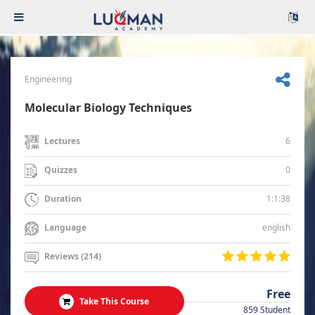
Engineering
Molecular Biology Techniques
6
Lectures
0
Quizzes
1:1:38
Duration
english
Language
Reviews (214)
Free
Take This Course
859 Student