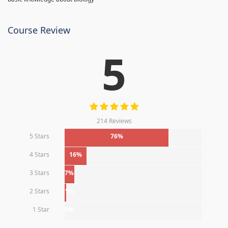
Course Review
5
214 Reviews
5 Stars
76%
4 Stars
16%
3 Stars
7%
2 Stars
1%
1 Star
0%