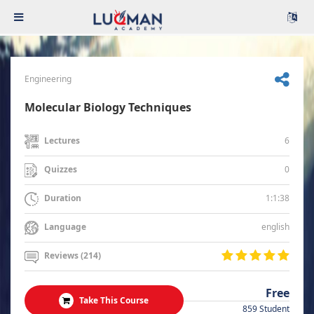
Engineering
Molecular Biology Techniques
6
Lectures
0
Quizzes
1:1:38
Duration
english
Language
Reviews (214)
Free
Take This Course
859 Student