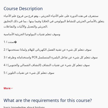
Course Description
ستتعرف في هذه الدورة على علم الأحياء الجزيئي ، وهو فرع من فروع علم الأحياء
يتعلق بالأساس الجزيئي للنشاط البيولوجي في الخلايا وفيما بينها ، بما في ذلك التخليق
الجزيئي والتعديل والآليات والتفاعلات.
وسوف تتعلم تقنيات البيولوجيا الجزيئية الأساسية
1 / ستت�
2 / سوف تتعلم كل شيء عن تقنية الفصل الكهربائي للهلام ولماذا نستخدمها
واستخداماته وطرقه
PCR
3 / سوف تتعلم كل شيء عن تفاعل البلمرة المتسلسل
4 / سوف تتعلم كل شيء عن تقنيات النشاف (النشاف الشمالي والجنوبي)
5 / سوف تتعلم كل شيء عن تقنيات التلوين
More
What are the requirements for this course?
basic knowledge about biology