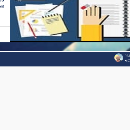
ent
P.
MO