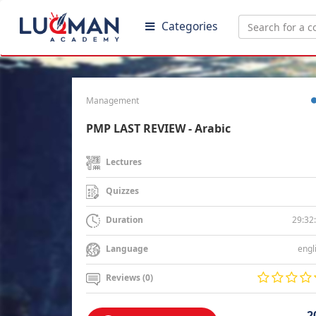
Categories
Management
PMP LAST REVIEW - Arabic
Lectures
Quizzes
29:32
Duration
engl
Language
Reviews (0)
2