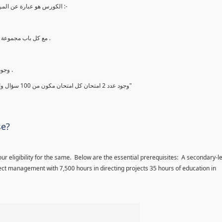
الكورس هو عبارة عن المراجعة النهائية والاخيرة في الاسبوع ما قبل الامتحان ويشتمل علي ما يلي :-
2. مع كل باب مجموعة أسئلة من أهم الاسئلة والمحتمل أن تأتي بنسبة 99.99 % في الامتحان .
4. وجود شيت لأهم النقاط التي يجب قراءتها قبل الامتحان بيومين علي الاقل .
5. وجود عدد 2 امتحان كل امتحان مكون من 100 سؤال والتي يجب حلها والحصول علي درجة فوق ال 90% ومعرفة اجابتها جيدا"
se?
ur eligibility for the same. Below are the essential prerequisites: A secondary-l
ct management with 7,500 hours in directing projects 35 hours of education in
%