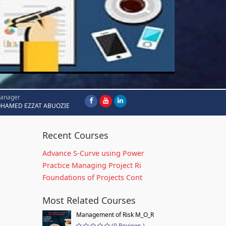
Manager
HAMED EZZAT ABUOZIE
Recent Courses
Advance S-Curve using Power
Practice Managing Project Ri
Foundations of Projects Cont
Most Related Courses
Management of Risk M_O_R
(0 Reviews )