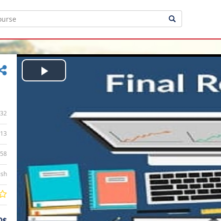
Play
Video
32
13
:58
ish
0$