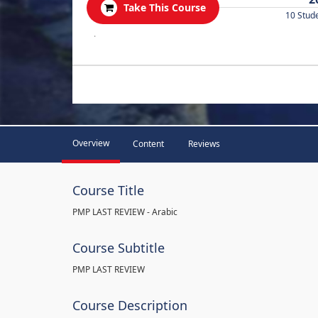
Take This Course
10 Stud
.
Overview
Content
Reviews
Course Title
PMP LAST REVIEW - Arabic
Course Subtitle
PMP LAST REVIEW
Course Description