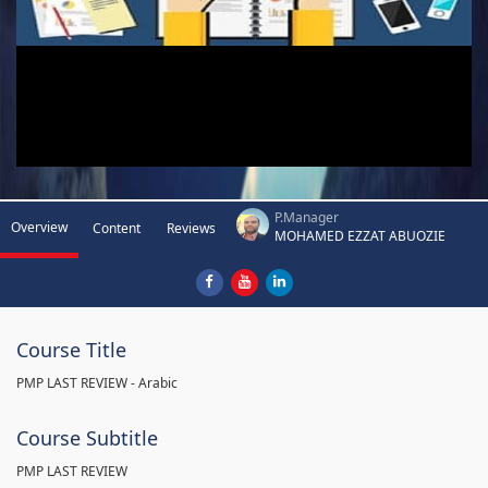
P.Manager
Overview
Content
Reviews
MOHAMED EZZAT ABUOZIE
Course Title
PMP LAST REVIEW - Arabic
Course Subtitle
PMP LAST REVIEW