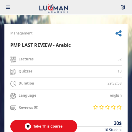
Management
PMP LAST REVIEW - Arabic
32
Lectures
13
Quizzes
29:32:58
Duration
english
Language
Reviews (0)
20$
Take This Course
10 Student