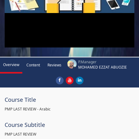
P.Manager
Overview
Content
Reviews
MOHAMED EZZAT ABUOZIE
Course Title
PMP LAST REVIEW - Arabic
Course Subtitle
PMP LAST REVIEW