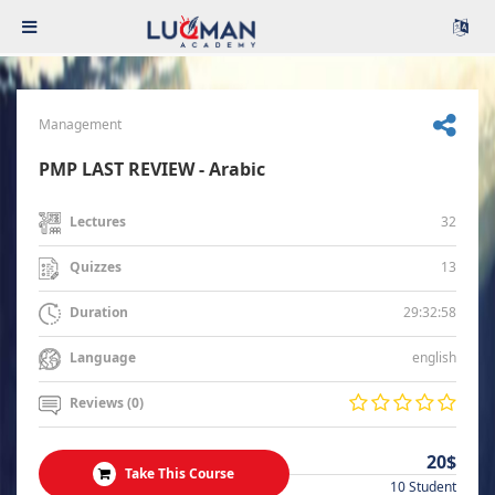
Management
PMP LAST REVIEW - Arabic
32
Lectures
13
Quizzes
29:32:58
Duration
english
Language
Reviews (0)
20$
Take This Course
10 Student