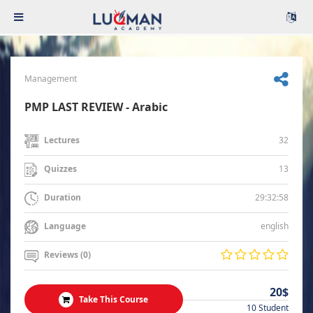
Management
PMP LAST REVIEW - Arabic
32
Lectures
13
Quizzes
29:32:58
Duration
english
Language
Reviews (0)
20$
Take This Course
10 Student