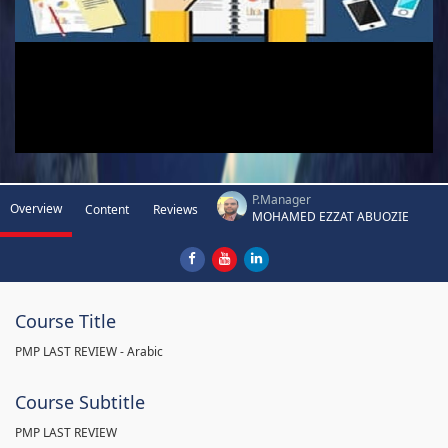
P.Manager
Overview
Content
Reviews
MOHAMED EZZAT ABUOZIE
Course Title
PMP LAST REVIEW - Arabic
Course Subtitle
PMP LAST REVIEW