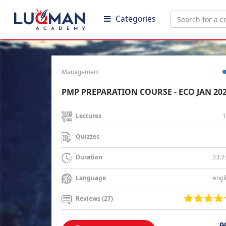
Categories
Management
PMP PREPARATION COURSE - ECO JAN 20
1
Lectures
Quizzes
33:7
Duration
engl
Language
Reviews (27)
9