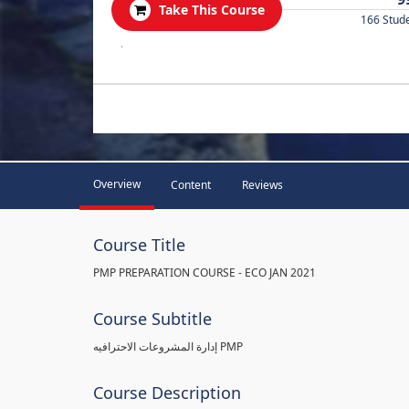
Take This Course
166 Stud
.
Overview
Content
Reviews
Course Title
PMP PREPARATION COURSE - ECO JAN 2021
Course Subtitle
إدارة المشروعات الاحترافيه PMP
Course Description