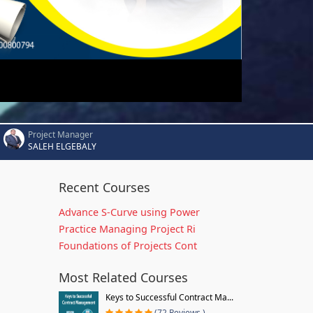
Project Manager
SALEH ELGEBALY
Recent Courses
Advance S-Curve using Power
Practice Managing Project Ri
Foundations of Projects Cont
Most Related Courses
Keys to Successful Contract Ma...
(72 Reviews )