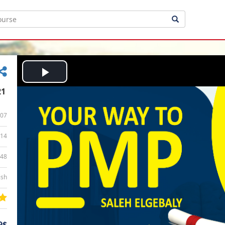
Play
21
Video
07
14
:48
ish
9$