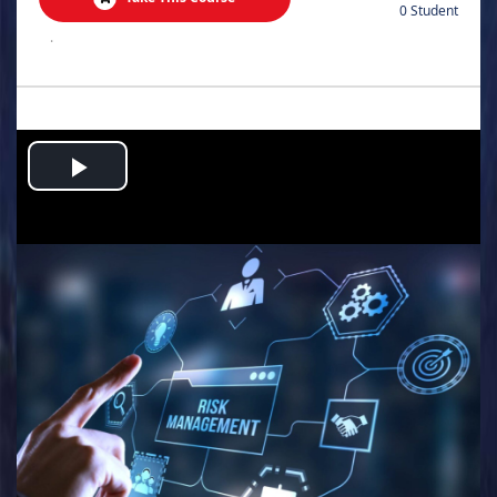
0 Student
.
Play
Video