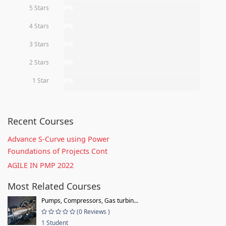
5 Stars
0%
4 Stars
0%
3 Stars
0%
2 Stars
0%
1 Star
0%
Recent Courses
Advance S-Curve using Power
Foundations of Projects Cont
AGILE IN PMP 2022
Most Related Courses
Pumps, Compressors, Gas turbin...
(0 Reviews )
1 Student