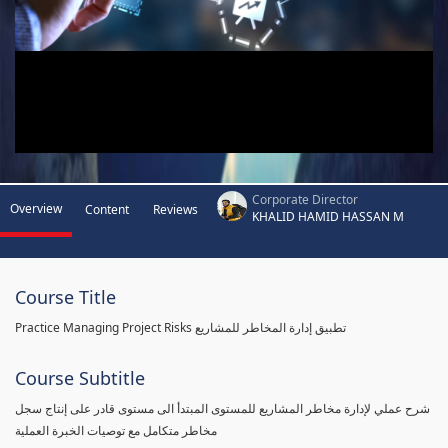
Corporate Director
Overview
Content
Reviews
KHALID HAMID HASSAN M
Course Title
Practice Managing Project Risks تطبيق إدارة المخاطر للمشاريع
Course Subtitle
شرح عملي لإدارة مخاطر المشاريع للمستوى المبتدأ الى مستوى قادر على إنتاج سجل
مخاطر متكامل مع توصيات الخبرة العملية