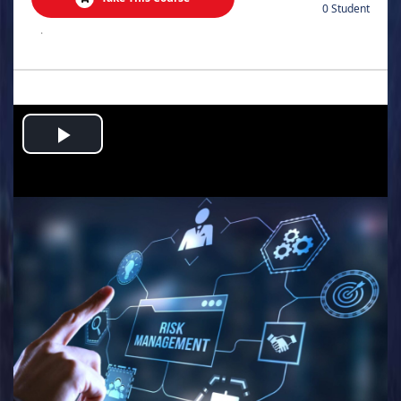
0 Student
.
Play
Video