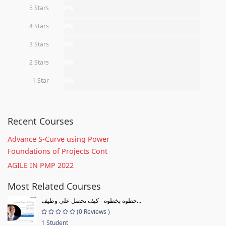
5 Stars
0%
4 Stars
0%
3 Stars
0%
2 Stars
0%
1 Star
0%
Recent Courses
Advance S-Curve using Power
Foundations of Projects Cont
AGILE IN PMP 2022
Most Related Courses
خطوة بخطوة - كيف تحصل علي وظيف...
(0 Reviews )
1 Student