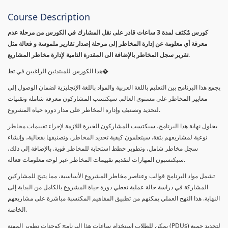
Course Description
كورس مٌكثف لمدة 3 ساعات قادر على نقل المشارك في الكورس من مرحلة عدم
معرفة أي معلومة عن إدارة المخاطر إلى مرحلة إصدار تقارير ملموسة و فعالة مثل
تقرير سجل المخاطر بالإضافة الى المقدرة التامية لإدارة مخاطر المشاريع.
هذا الكورس للمبتدئين الراغبين في تط�
يجمع هذا البرنامج بين التعليم باللغة العربية والمواد باللغة الإنجليزية لضمان الوصول إلى
معايير المخاطر على مستوى العالم. سيكتسب المشاركون معرفة شاملة وتقنيات
لتحديد وتصنيف وإدارة المخاطر على مدار دورة حياة المشروع.
بحلول نهاية هذا البرنامج، سيكتسب المشاركون الخبرة اللازمة لإجراء تقييمات مخاطر
نوعية لمشاريعهم بثقة. سيتعلمون كيفية تحديد المخاطر، وتصنيفها بفعالية، وإنشاء
سجل مخاطر شامل، وتطوير خطط استجابة للمخاطر قوية. بالإضافة إلى ذلك،
سيكتسبون المهارات لتقديم تقييمات المخاطر عبر لوحة معلومات فعالة.
تشمل مواد البرنامج قوالب وعناصر مخاطر المشروع الأساسية، مما يتيح للمشاركين
المشاركة في دراسة حالة عملية تغطي دورة حياة المشروع بالكامل من البداية إلى
النهاية. هذا النهج العملي يمكنهم من تطبيق المفاهيم المكتسبة مباشرة على مشاريعهم
الخاصة.
يمكن للطلاب استخدام ساعات هذا البرنامج كوحدات تطوير المهنة (PDUs) لتجديد جميع