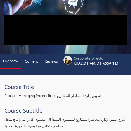
Corporate Director
Overview
Content
Reviews
KHALID HAMID HASSAN M
Course Title
Practice Managing Project Risks تطبيق إدارة المخاطر للمشاريع
Course Subtitle
شرح عملي لإدارة مخاطر المشاريع للمستوى المبتدأ الى مستوى قادر على إنتاج سجل
مخاطر متكامل مع توصيات الخبرة العملية