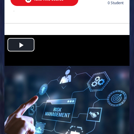
0 Student
.
Play
Video