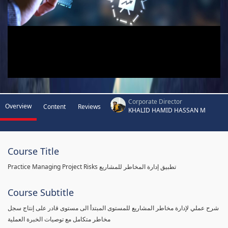
Corporate Director
Overview
Content
Reviews
KHALID HAMID HASSAN M
Course Title
Practice Managing Project Risks تطبيق إدارة المخاطر للمشاريع
Course Subtitle
شرح عملي لإدارة مخاطر المشاريع للمستوى المبتدأ الى مستوى قادر على إنتاج سجل
مخاطر متكامل مع توصيات الخبرة العملية