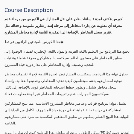
Course Description
كورس مٌكثف لمدة 3 ساعات قادر على نقل المشارك في الكورس من مرحلة عدم
معرفة أي معلومة عن إدارة المخاطر إلى مرحلة إصدار تقارير ملموسة و فعالة مثل
تقرير سجل المخاطر بالإضافة الى المقدرة التامية لإدارة مخاطر المشاريع.
هذا الكورس للمبتدئين الراغبين في تط�
يجمع هذا البرنامج بين التعليم باللغة العربية والمواد باللغة الإنجليزية لضمان الوصول إلى
معايير المخاطر على مستوى العالم. سيكتسب المشاركون معرفة شاملة وتقنيات
لتحديد وتصنيف وإدارة المخاطر على مدار دورة حياة المشروع.
بحلول نهاية هذا البرنامج، سيكتسب المشاركون الخبرة اللازمة لإجراء تقييمات مخاطر
نوعية لمشاريعهم بثقة. سيتعلمون كيفية تحديد المخاطر، وتصنيفها بفعالية، وإنشاء
سجل مخاطر شامل، وتطوير خطط استجابة للمخاطر قوية. بالإضافة إلى ذلك،
سيكتسبون المهارات لتقديم تقييمات المخاطر عبر لوحة معلومات فعالة.
تشمل مواد البرنامج قوالب وعناصر مخاطر المشروع الأساسية، مما يتيح للمشاركين
المشاركة في دراسة حالة عملية تغطي دورة حياة المشروع بالكامل من البداية إلى
النهاية. هذا النهج العملي يمكنهم من تطبيق المفاهيم المكتسبة مباشرة على مشاريعهم
الخاصة.
يمكن للطلاب استخدام ساعات هذا البرنامج كوحدات تطوير المهنة (PDUs) لتجديد جميع