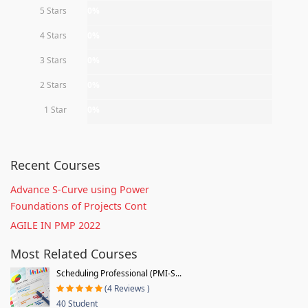
5 Stars
0%
4 Stars
0%
3 Stars
0%
2 Stars
0%
1 Star
0%
Recent Courses
Advance S-Curve using Power
Foundations of Projects Cont
AGILE IN PMP 2022
Most Related Courses
Scheduling Professional (PMI-S...
(4 Reviews )
40 Student