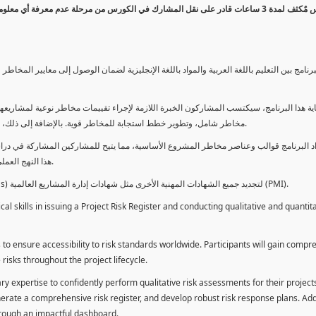
كورس مٌكثف لمدة 3 ساعات قادر على نقل المشارك في الكورس من مرحلة عدم معرفة أي 
برنامج بين التعليم باللغة العربية والمواد باللغة الإنجليزية لضمان الوصول إلى معايير الم
ية هذا البرنامج، سيكتسب المشاركون الخبرة اللازمة لإجراء تقييمات مخاطر نوعية لمشاريعهم
مخاطر شامل، وتطوير خطط استجابة للمخاطر قوية. بالإضافة إلى ذلك، سيكتسبون المهارات لتقديم تقييمات المخاطر عبر لوحة معلومات فعالة.
د البرنامج قوالب وعناصر مخاطر المشروع الأساسية، مما يتيح للمشاركين المشاركة في دراسة
هذا النهج العملي يمكنهم من تطبيق المفاهيم المكتسبة مباشرة على مشاريعهم الخاصة.
يمكن للطلاب استخدام ساعات هذا البرنامج كوحدات تطوير المهنة (PDUs) لتجديد جميع الشهادات المهنية الأخرى مثل شهادات إدارة المشاريع العالمية (PMI).
l skills in issuing a Project Risk Register and conducting qualitative and quantita
 to ensure accessibility to risk standards worldwide. Participants will gain compr
isks throughout the project lifecycle.
ary expertise to confidently perform qualitative risk assessments for their project
enerate a comprehensive risk register, and develop robust risk response plans. Addi
through an impactful dashboard.