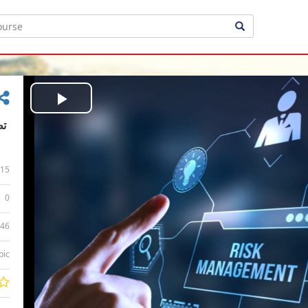
Play
Video
15
0
:46
bic