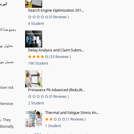
Search Engine Optimization 201...
(0 Reviews )
4 Student
يجمع هذا ال
بحلول نها
Delay Analysis and Claim Submi...
(33 Reviews )
تشمل موا.
196 Student
tive risk
Primavera P6 Advanced (Risks,W...
(0 Reviews )
2 Student
ehensive
Thermal and Fatigue Stress An...
(1 Reviews )
s. They
1 Student
tionally,