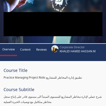
Corporate Director
Overview
Content
Reviews
KHALID HAMID HASSAN M
Course Title
Practice Managing Project Risks تطبيق إدارة المخاطر للمشاريع
Course Subtitle
شرح عملي لإدارة مخاطر المشاريع للمستوى المبتدأ الى مستوى قادر على إنتاج سجل
مخاطر متكامل مع توصيات الخبرة العملية