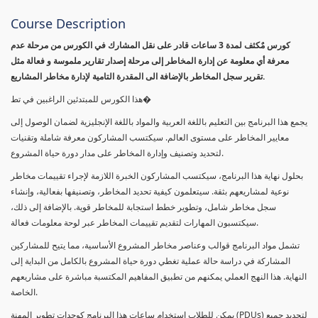
Course Description
كورس مٌكثف لمدة 3 ساعات قادر على نقل المشارك في الكورس من مرحلة عدم
معرفة أي معلومة عن إدارة المخاطر إلى مرحلة إصدار تقارير ملموسة و فعالة مثل
تقرير سجل المخاطر بالإضافة الى المقدرة التامية لإدارة مخاطر المشاريع.
هذا الكورس للمبتدئين الراغبين في تط�
يجمع هذا البرنامج بين التعليم باللغة العربية والمواد باللغة الإنجليزية لضمان الوصول إلى
معايير المخاطر على مستوى العالم. سيكتسب المشاركون معرفة شاملة وتقنيات
لتحديد وتصنيف وإدارة المخاطر على مدار دورة حياة المشروع.
بحلول نهاية هذا البرنامج، سيكتسب المشاركون الخبرة اللازمة لإجراء تقييمات مخاطر
نوعية لمشاريعهم بثقة. سيتعلمون كيفية تحديد المخاطر، وتصنيفها بفعالية، وإنشاء
سجل مخاطر شامل، وتطوير خطط استجابة للمخاطر قوية. بالإضافة إلى ذلك،
سيكتسبون المهارات لتقديم تقييمات المخاطر عبر لوحة معلومات فعالة.
تشمل مواد البرنامج قوالب وعناصر مخاطر المشروع الأساسية، مما يتيح للمشاركين
المشاركة في دراسة حالة عملية تغطي دورة حياة المشروع بالكامل من البداية إلى
النهاية. هذا النهج العملي يمكنهم من تطبيق المفاهيم المكتسبة مباشرة على مشاريعهم
الخاصة.
يمكن للطلاب استخدام ساعات هذا البرنامج كوحدات تطوير المهنة (PDUs) لتجديد جميع