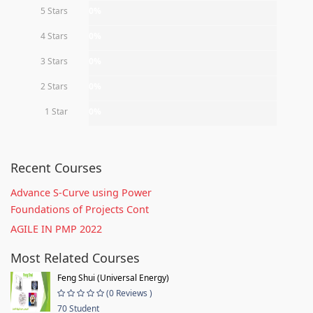
5 Stars
0%
4 Stars
0%
3 Stars
0%
2 Stars
0%
1 Star
0%
Recent Courses
Advance S-Curve using Power
Foundations of Projects Cont
AGILE IN PMP 2022
Most Related Courses
Feng Shui (Universal Energy)
(0 Reviews )
70 Student