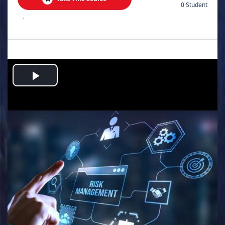
0 Student
.
Play
Video