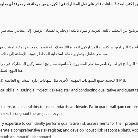
كورس مٌكثف لمدة 3 ساعات قادر على نقل المشارك في الكورس من مرحلة عدم معرفة أي 
برنامج بين التعليم باللغة العربية والمواد باللغة الإنجليزية لضمان الوصول إلى معايير الم
ية هذا البرنامج، سيكتسب المشاركون الخبرة اللازمة لإجراء تقييمات مخاطر نوعية لمشاريعهم
مخاطر شامل، وتطوير خطط استجابة للمخاطر قوية. بالإضافة إلى ذلك، سيكتسبون المهارات لتقديم تقييمات المخاطر عبر لوحة معلومات فعالة.
د البرنامج قوالب وعناصر مخاطر المشروع الأساسية، مما يتيح للمشاركين المشاركة في دراسة
هذا النهج العملي يمكنهم من تطبيق المفاهيم المكتسبة مباشرة على مشاريعهم الخاصة.
يمكن للطلاب استخدام ساعات هذا البرنامج كوحدات تطوير المهنة (PDUs) لتجديد جميع الشهادات المهنية الأخرى مثل شهادات إدارة المشاريع العالمية (PMI).
l skills in issuing a Project Risk Register and conducting qualitative and quantita
 to ensure accessibility to risk standards worldwide. Participants will gain compr
isks throughout the project lifecycle.
ary expertise to confidently perform qualitative risk assessments for their project
enerate a comprehensive risk register, and develop robust risk response plans. Addi
through an impactful dashboard.