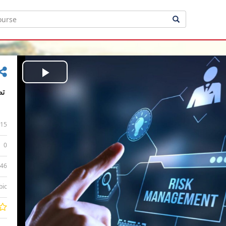
Play
Video
15
0
:46
bic