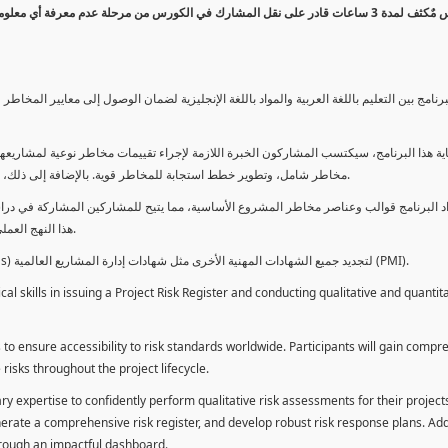
كورس مٌكثف لمدة 3 ساعات قادر على نقل المشارك في الكورس من مرحلة عدم معرفة أي 
برنامج بين التعليم باللغة العربية والمواد باللغة الإنجليزية لضمان الوصول إلى معايير الم
ية هذا البرنامج، سيكتسب المشاركون الخبرة اللازمة لإجراء تقييمات مخاطر نوعية لمشاريعهم
مخاطر شامل، وتطوير خطط استجابة للمخاطر قوية. بالإضافة إلى ذلك، سيكتسبون المهارات لتقديم تقييمات المخاطر عبر لوحة معلومات فعالة.
د البرنامج قوالب وعناصر مخاطر المشروع الأساسية، مما يتيح للمشاركين المشاركة في دراسة
هذا النهج العملي يمكنهم من تطبيق المفاهيم المكتسبة مباشرة على مشاريعهم الخاصة.
يمكن للطلاب استخدام ساعات هذا البرنامج كوحدات تطوير المهنة (PDUs) لتجديد جميع الشهادات المهنية الأخرى مثل شهادات إدارة المشاريع العالمية (PMI).
l skills in issuing a Project Risk Register and conducting qualitative and quantita
 to ensure accessibility to risk standards worldwide. Participants will gain compr
isks throughout the project lifecycle.
ary expertise to confidently perform qualitative risk assessments for their project
enerate a comprehensive risk register, and develop robust risk response plans. Addi
through an impactful dashboard.