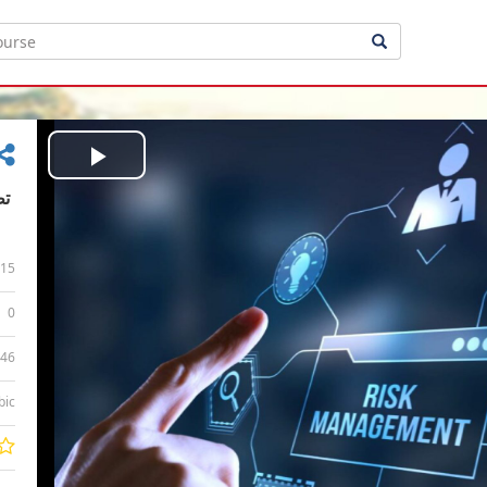
Play
Video
15
0
:46
bic