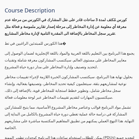
Course Description
كورس مٌكثف لمدة 3 ساعات قادر على نقل المشارك في الكورس من مرحلة عدم
معرفة أي معلومة عن إدارة المخاطر إلى مرحلة إصدار تقارير ملموسة و فعالة مثل
تقرير سجل المخاطر بالإضافة الى المقدرة التامية لإدارة مخاطر المشاريع.
هذا الكورس للمبتدئين الراغبين في تط�
يجمع هذا البرنامج بين التعليم باللغة العربية والمواد باللغة الإنجليزية لضمان الوصول إلى
معايير المخاطر على مستوى العالم. سيكتسب المشاركون معرفة شاملة وتقنيات
لتحديد وتصنيف وإدارة المخاطر على مدار دورة حياة المشروع.
بحلول نهاية هذا البرنامج، سيكتسب المشاركون الخبرة اللازمة لإجراء تقييمات مخاطر
نوعية لمشاريعهم بثقة. سيتعلمون كيفية تحديد المخاطر، وتصنيفها بفعالية، وإنشاء
سجل مخاطر شامل، وتطوير خطط استجابة للمخاطر قوية. بالإضافة إلى ذلك،
سيكتسبون المهارات لتقديم تقييمات المخاطر عبر لوحة معلومات فعالة.
تشمل مواد البرنامج قوالب وعناصر مخاطر المشروع الأساسية، مما يتيح للمشاركين
المشاركة في دراسة حالة عملية تغطي دورة حياة المشروع بالكامل من البداية إلى
النهاية. هذا النهج العملي يمكنهم من تطبيق المفاهيم المكتسبة مباشرة على مشاريعهم
الخاصة.
يمكن للطلاب استخدام ساعات هذا البرنامج كوحدات تطوير المهنة (PDUs) لتجديد جميع