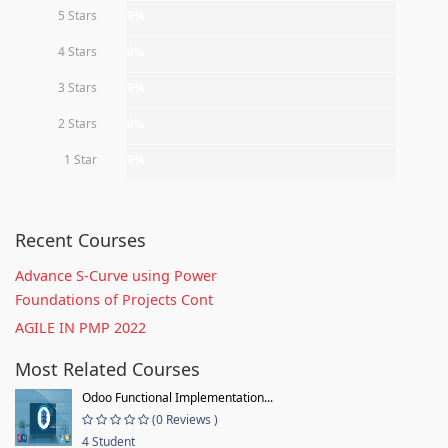
5 Stars
0%
4 Stars
0%
3 Stars
0%
2 Stars
0%
1 Star
0%
Recent Courses
Advance S-Curve using Power
Foundations of Projects Cont
AGILE IN PMP 2022
Most Related Courses
Odoo Functional Implementation...
(0 Reviews )
4 Student