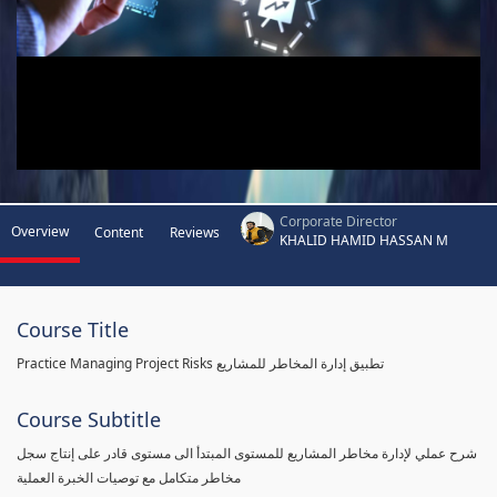
Corporate Director
Overview
Content
Reviews
KHALID HAMID HASSAN M
Course Title
Practice Managing Project Risks تطبيق إدارة المخاطر للمشاريع
Course Subtitle
شرح عملي لإدارة مخاطر المشاريع للمستوى المبتدأ الى مستوى قادر على إنتاج سجل
مخاطر متكامل مع توصيات الخبرة العملية