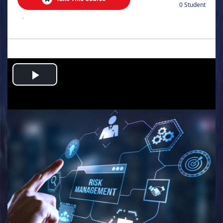
0 Student
.
Play
Video