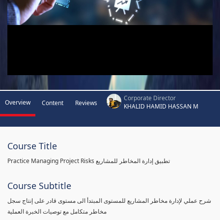
Corporate Director
Overview
Content
Reviews
KHALID HAMID HASSAN M
Course Title
Practice Managing Project Risks تطبيق إدارة المخاطر للمشاريع
Course Subtitle
شرح عملي لإدارة مخاطر المشاريع للمستوى المبتدأ الى مستوى قادر على إنتاج سجل
مخاطر متكامل مع توصيات الخبرة العملية