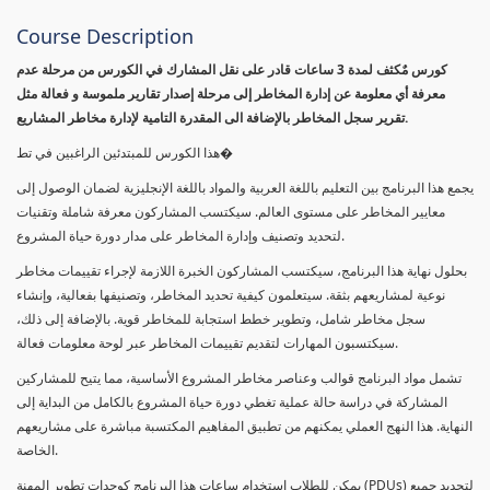
Course Description
كورس مٌكثف لمدة 3 ساعات قادر على نقل المشارك في الكورس من مرحلة عدم
معرفة أي معلومة عن إدارة المخاطر إلى مرحلة إصدار تقارير ملموسة و فعالة مثل
تقرير سجل المخاطر بالإضافة الى المقدرة التامية لإدارة مخاطر المشاريع.
هذا الكورس للمبتدئين الراغبين في تط�
يجمع هذا البرنامج بين التعليم باللغة العربية والمواد باللغة الإنجليزية لضمان الوصول إلى
معايير المخاطر على مستوى العالم. سيكتسب المشاركون معرفة شاملة وتقنيات
لتحديد وتصنيف وإدارة المخاطر على مدار دورة حياة المشروع.
بحلول نهاية هذا البرنامج، سيكتسب المشاركون الخبرة اللازمة لإجراء تقييمات مخاطر
نوعية لمشاريعهم بثقة. سيتعلمون كيفية تحديد المخاطر، وتصنيفها بفعالية، وإنشاء
سجل مخاطر شامل، وتطوير خطط استجابة للمخاطر قوية. بالإضافة إلى ذلك،
سيكتسبون المهارات لتقديم تقييمات المخاطر عبر لوحة معلومات فعالة.
تشمل مواد البرنامج قوالب وعناصر مخاطر المشروع الأساسية، مما يتيح للمشاركين
المشاركة في دراسة حالة عملية تغطي دورة حياة المشروع بالكامل من البداية إلى
النهاية. هذا النهج العملي يمكنهم من تطبيق المفاهيم المكتسبة مباشرة على مشاريعهم
الخاصة.
يمكن للطلاب استخدام ساعات هذا البرنامج كوحدات تطوير المهنة (PDUs) لتجديد جميع