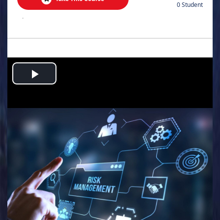
0 Student
.
Play
Video