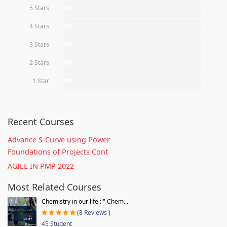
5 Stars
0%
4 Stars
0%
3 Stars
0%
2 Stars
0%
1 Star
0%
Recent Courses
Advance S-Curve using Power
Foundations of Projects Cont
AGILE IN PMP 2022
Most Related Courses
Chemistry in our life : " Chem...
(8 Reviews )
45 Student