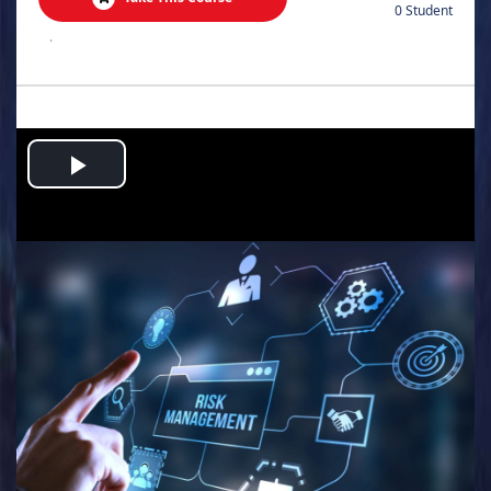
0 Student
.
Play
Video