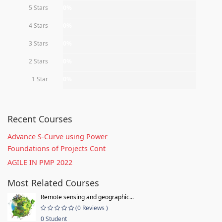
5 Stars
0%
4 Stars
0%
3 Stars
0%
2 Stars
0%
1 Star
0%
Recent Courses
Advance S-Curve using Power
Foundations of Projects Cont
AGILE IN PMP 2022
Most Related Courses
Remote sensing and geographic...
(0 Reviews )
0 Student