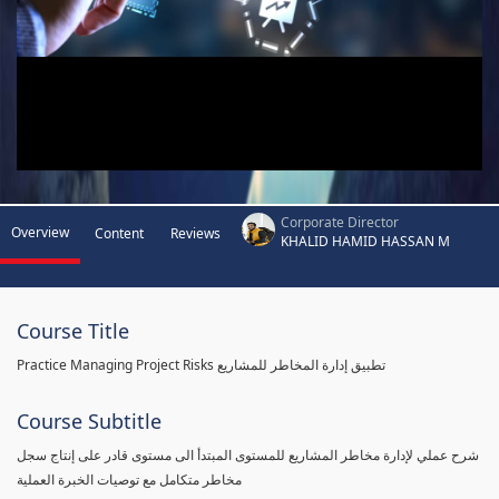
Corporate Director
Overview
Content
Reviews
KHALID HAMID HASSAN M
Course Title
Practice Managing Project Risks تطبيق إدارة المخاطر للمشاريع
Course Subtitle
شرح عملي لإدارة مخاطر المشاريع للمستوى المبتدأ الى مستوى قادر على إنتاج سجل
مخاطر متكامل مع توصيات الخبرة العملية