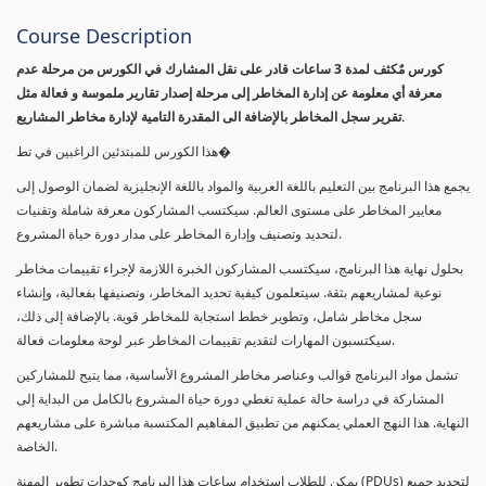
Course Description
كورس مٌكثف لمدة 3 ساعات قادر على نقل المشارك في الكورس من مرحلة عدم
معرفة أي معلومة عن إدارة المخاطر إلى مرحلة إصدار تقارير ملموسة و فعالة مثل
تقرير سجل المخاطر بالإضافة الى المقدرة التامية لإدارة مخاطر المشاريع.
هذا الكورس للمبتدئين الراغبين في تط�
يجمع هذا البرنامج بين التعليم باللغة العربية والمواد باللغة الإنجليزية لضمان الوصول إلى
معايير المخاطر على مستوى العالم. سيكتسب المشاركون معرفة شاملة وتقنيات
لتحديد وتصنيف وإدارة المخاطر على مدار دورة حياة المشروع.
بحلول نهاية هذا البرنامج، سيكتسب المشاركون الخبرة اللازمة لإجراء تقييمات مخاطر
نوعية لمشاريعهم بثقة. سيتعلمون كيفية تحديد المخاطر، وتصنيفها بفعالية، وإنشاء
سجل مخاطر شامل، وتطوير خطط استجابة للمخاطر قوية. بالإضافة إلى ذلك،
سيكتسبون المهارات لتقديم تقييمات المخاطر عبر لوحة معلومات فعالة.
تشمل مواد البرنامج قوالب وعناصر مخاطر المشروع الأساسية، مما يتيح للمشاركين
المشاركة في دراسة حالة عملية تغطي دورة حياة المشروع بالكامل من البداية إلى
النهاية. هذا النهج العملي يمكنهم من تطبيق المفاهيم المكتسبة مباشرة على مشاريعهم
الخاصة.
يمكن للطلاب استخدام ساعات هذا البرنامج كوحدات تطوير المهنة (PDUs) لتجديد جميع