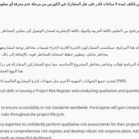
كورس مٌكثف لمدة 3 ساعات قادر على نقل المشارك في الكورس من مرحلة عدم معرفة أي 
برنامج بين التعليم باللغة العربية والمواد باللغة الإنجليزية لضمان الوصول إلى معايير الم
ية هذا البرنامج، سيكتسب المشاركون الخبرة اللازمة لإجراء تقييمات مخاطر نوعية لمشاريعهم
مخاطر شامل، وتطوير خطط استجابة للمخاطر قوية. بالإضافة إلى ذلك، سيكتسبون المهارات لتقديم تقييمات المخاطر عبر لوحة معلومات فعالة.
د البرنامج قوالب وعناصر مخاطر المشروع الأساسية، مما يتيح للمشاركين المشاركة في دراسة
هذا النهج العملي يمكنهم من تطبيق المفاهيم المكتسبة مباشرة على مشاريعهم الخاصة.
يمكن للطلاب استخدام ساعات هذا البرنامج كوحدات تطوير المهنة (PDUs) لتجديد جميع الشهادات المهنية الأخرى مثل شهادات إدارة المشاريع العالمية (PMI).
l skills in issuing a Project Risk Register and conducting qualitative and quantita
 to ensure accessibility to risk standards worldwide. Participants will gain compr
isks throughout the project lifecycle.
ary expertise to confidently perform qualitative risk assessments for their project
enerate a comprehensive risk register, and develop robust risk response plans. Addi
through an impactful dashboard.