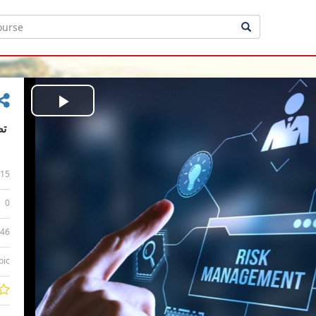
Play
Video
15
0
:46
bic