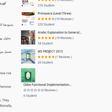
276 Student
Primavera (Level Three)
(10 Reviews )
320 Student
يجمع هذا ال
Arabic Explanation to General...
(10 Reviews )
بحلول نها
58 Student
MS PROJECT 2013
تشمل موا.
(1 Reviews )
26 Student
tive risk
Odoo Functional Implementation...
ehensive
(0 Reviews )
6 Student
s. They
tionally,