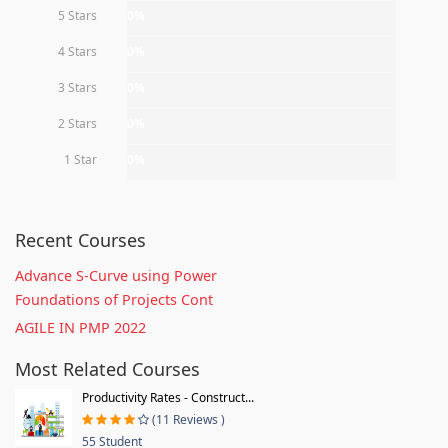
5 Stars
0%
4 Stars
0%
3 Stars
0%
2 Stars
0%
1 Star
0%
Recent Courses
Advance S-Curve using Power
Foundations of Projects Cont
AGILE IN PMP 2022
Most Related Courses
Productivity Rates - Construct...
(11 Reviews )
55 Student