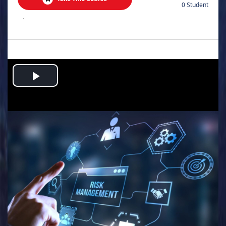
0 Student
.
Play
Video