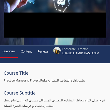
Corporate Director
Overview
Content
Reviews
KHALID HAMID HASSAN M
Course Title
Practice Managing Project Risks تطبيق إدارة المخاطر للمشاريع
Course Subtitle
شرح عملي لإدارة مخاطر المشاريع للمستوى المبتدأ الى مستوى قادر على إنتاج سجل
مخاطر متكامل مع توصيات الخبرة العملية