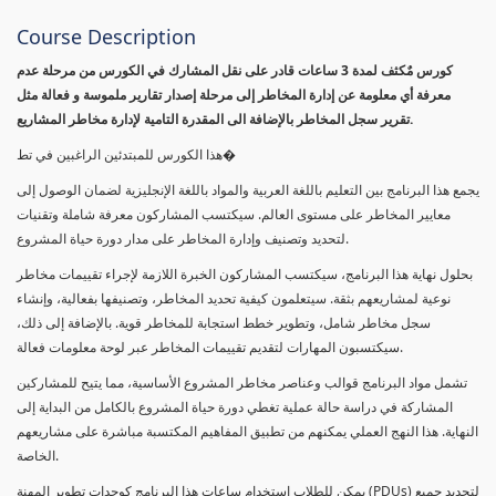
Course Description
كورس مٌكثف لمدة 3 ساعات قادر على نقل المشارك في الكورس من مرحلة عدم
معرفة أي معلومة عن إدارة المخاطر إلى مرحلة إصدار تقارير ملموسة و فعالة مثل
تقرير سجل المخاطر بالإضافة الى المقدرة التامية لإدارة مخاطر المشاريع.
هذا الكورس للمبتدئين الراغبين في تط�
يجمع هذا البرنامج بين التعليم باللغة العربية والمواد باللغة الإنجليزية لضمان الوصول إلى
معايير المخاطر على مستوى العالم. سيكتسب المشاركون معرفة شاملة وتقنيات
لتحديد وتصنيف وإدارة المخاطر على مدار دورة حياة المشروع.
بحلول نهاية هذا البرنامج، سيكتسب المشاركون الخبرة اللازمة لإجراء تقييمات مخاطر
نوعية لمشاريعهم بثقة. سيتعلمون كيفية تحديد المخاطر، وتصنيفها بفعالية، وإنشاء
سجل مخاطر شامل، وتطوير خطط استجابة للمخاطر قوية. بالإضافة إلى ذلك،
سيكتسبون المهارات لتقديم تقييمات المخاطر عبر لوحة معلومات فعالة.
تشمل مواد البرنامج قوالب وعناصر مخاطر المشروع الأساسية، مما يتيح للمشاركين
المشاركة في دراسة حالة عملية تغطي دورة حياة المشروع بالكامل من البداية إلى
النهاية. هذا النهج العملي يمكنهم من تطبيق المفاهيم المكتسبة مباشرة على مشاريعهم
الخاصة.
يمكن للطلاب استخدام ساعات هذا البرنامج كوحدات تطوير المهنة (PDUs) لتجديد جميع