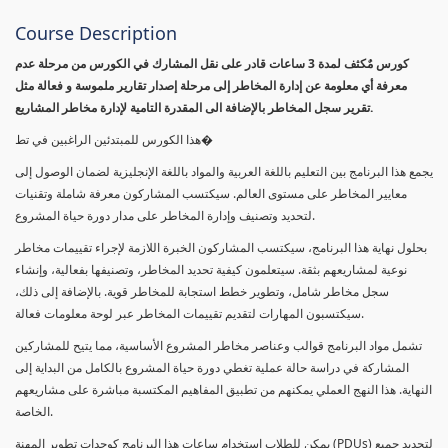
Course Description
كورس مٌكثف لمدة 3 ساعات قادر على نقل المشارك في الكورس من مرحلة عدم
معرفة أي معلومة عن إدارة المخاطر إلى مرحلة إصدار تقارير ملموسة و فعالة مثل
تقرير سجل المخاطر بالإضافة الى المقدرة التامية لإدارة مخاطر المشاريع.
هذا الكورس للمبتدئين الراغبين في تط�
يجمع هذا البرنامج بين التعليم باللغة العربية والمواد باللغة الإنجليزية لضمان الوصول إلى
معايير المخاطر على مستوى العالم. سيكتسب المشاركون معرفة شاملة وتقنيات
لتحديد وتصنيف وإدارة المخاطر على مدار دورة حياة المشروع.
بحلول نهاية هذا البرنامج، سيكتسب المشاركون الخبرة اللازمة لإجراء تقييمات مخاطر
نوعية لمشاريعهم بثقة. سيتعلمون كيفية تحديد المخاطر، وتصنيفها بفعالية، وإنشاء
سجل مخاطر شامل، وتطوير خطط استجابة للمخاطر قوية. بالإضافة إلى ذلك،
سيكتسبون المهارات لتقديم تقييمات المخاطر عبر لوحة معلومات فعالة.
تشمل مواد البرنامج قوالب وعناصر مخاطر المشروع الأساسية، مما يتيح للمشاركين
المشاركة في دراسة حالة عملية تغطي دورة حياة المشروع بالكامل من البداية إلى
النهاية. هذا النهج العملي يمكنهم من تطبيق المفاهيم المكتسبة مباشرة على مشاريعهم
الخاصة.
يمكن للطلاب استخدام ساعات هذا البرنامج كوحدات تطوير المهنة (PDUs) لتجديد جميع