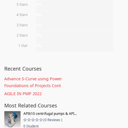
5 Stars
0%
4 Stars
0%
3 Stars
0%
2 Stars
0%
1 Star
0%
Recent Courses
Advance S-Curve using Power
Foundations of Projects Cont
AGILE IN PMP 2022
Most Related Courses
API610 centrifugal pumps & API...
(0 Reviews )
0 Student