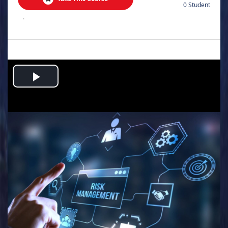
0 Student
.
Play
Video