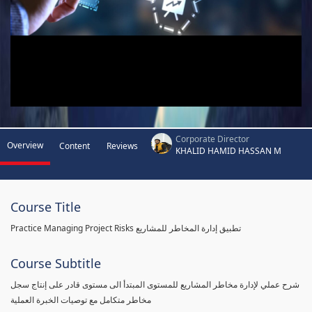
Corporate Director
Overview
Content
Reviews
KHALID HAMID HASSAN M
Course Title
Practice Managing Project Risks تطبيق إدارة المخاطر للمشاريع
Course Subtitle
شرح عملي لإدارة مخاطر المشاريع للمستوى المبتدأ الى مستوى قادر على إنتاج سجل
مخاطر متكامل مع توصيات الخبرة العملية