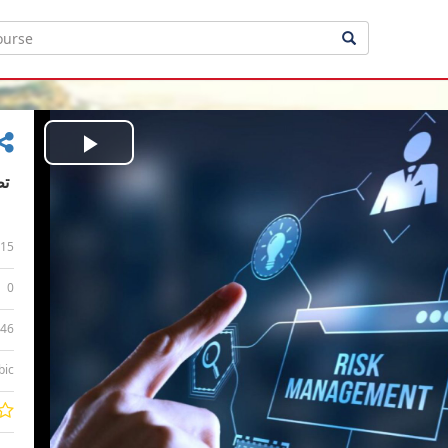
Play
Video
15
0
:46
bic