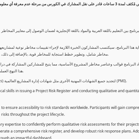
كورس مٌكثف لمدة 3 ساعات قادر على نقل المشارك في الكورس من مرحلة عدم معرفة أي 
برنامج بين التعليم باللغة العربية والمواد باللغة الإنجليزية لضمان الوصول إلى معايير الم
ية هذا البرنامج، سيكتسب المشاركون الخبرة اللازمة لإجراء تقييمات مخاطر نوعية لمشاريعهم
مخاطر شامل، وتطوير خطط استجابة للمخاطر قوية. بالإضافة إلى ذلك، سيكتسبون المهارات لتقديم تقييمات المخاطر عبر لوحة معلومات فعالة.
د البرنامج قوالب وعناصر مخاطر المشروع الأساسية، مما يتيح للمشاركين المشاركة في دراسة
هذا النهج العملي يمكنهم من تطبيق المفاهيم المكتسبة مباشرة على مشاريعهم الخاصة.
يمكن للطلاب استخدام ساعات هذا البرنامج كوحدات تطوير المهنة (PDUs) لتجديد جميع الشهادات المهنية الأخرى مثل شهادات إدارة المشاريع العالمية (PMI).
l skills in issuing a Project Risk Register and conducting qualitative and quantita
 to ensure accessibility to risk standards worldwide. Participants will gain compr
isks throughout the project lifecycle.
ary expertise to confidently perform qualitative risk assessments for their project
enerate a comprehensive risk register, and develop robust risk response plans. Addi
through an impactful dashboard.