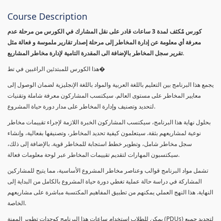
Course Description
كورس مٌكثف لمدة 3 ساعات قادر على نقل المشارك في الكورس من مرحلة عدم
معرفة أي معلومة عن إدارة المخاطر إلى مرحلة إصدار تقارير ملموسة و فعالة مثل
تقرير سجل المخاطر بالإضافة الى المقدرة التامية لإدارة مخاطر المشاريع.
هذا الكورس للمبتدئين الراغبين في تط�
يجمع هذا البرنامج بين التعليم باللغة العربية والمواد باللغة الإنجليزية لضمان الوصول إلى
معايير المخاطر على مستوى العالم. سيكتسب المشاركون معرفة شاملة وتقنيات
لتحديد وتصنيف وإدارة المخاطر على مدار دورة حياة المشروع.
بحلول نهاية هذا البرنامج، سيكتسب المشاركون الخبرة اللازمة لإجراء تقييمات مخاطر
نوعية لمشاريعهم بثقة. سيتعلمون كيفية تحديد المخاطر، وتصنيفها بفعالية، وإنشاء
سجل مخاطر شامل، وتطوير خطط استجابة للمخاطر قوية. بالإضافة إلى ذلك،
سيكتسبون المهارات لتقديم تقييمات المخاطر عبر لوحة معلومات فعالة.
تشمل مواد البرنامج قوالب وعناصر مخاطر المشروع الأساسية، مما يتيح للمشاركين
المشاركة في دراسة حالة عملية تغطي دورة حياة المشروع بالكامل من البداية إلى
النهاية. هذا النهج العملي يمكنهم من تطبيق المفاهيم المكتسبة مباشرة على مشاريعهم
الخاصة.
يمكن للطلاب استخدام ساعات هذا البرنامج كوحدات تطوير المهنة (PDUs) لتجديد جميع