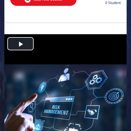
0 Student
.
Play
Video