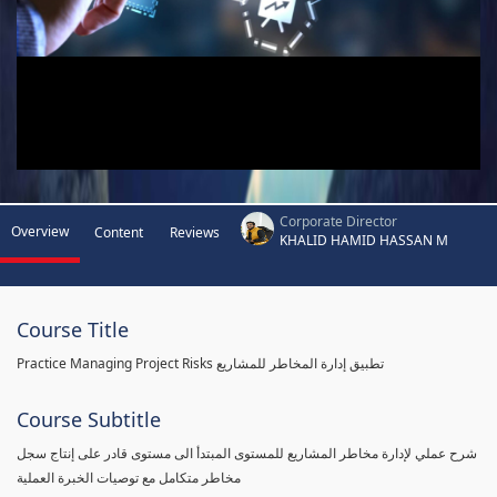
Corporate Director
Overview
Content
Reviews
KHALID HAMID HASSAN M
Course Title
Practice Managing Project Risks تطبيق إدارة المخاطر للمشاريع
Course Subtitle
شرح عملي لإدارة مخاطر المشاريع للمستوى المبتدأ الى مستوى قادر على إنتاج سجل
مخاطر متكامل مع توصيات الخبرة العملية