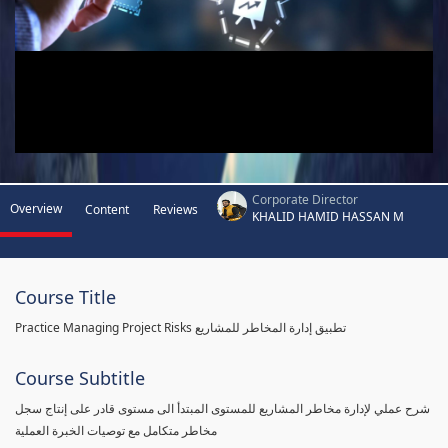
Corporate Director
Overview
Content
Reviews
KHALID HAMID HASSAN M
Course Title
Practice Managing Project Risks تطبيق إدارة المخاطر للمشاريع
Course Subtitle
شرح عملي لإدارة مخاطر المشاريع للمستوى المبتدأ الى مستوى قادر على إنتاج سجل
مخاطر متكامل مع توصيات الخبرة العملية