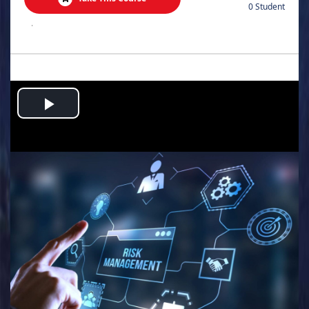
0 Student
.
Play
Video