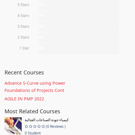
5 Stars
0%
4 Stars
0%
3 Stars
0%
2 Stars
0%
1 Star
0%
Recent Courses
Advance S-Curve using Power
Foundations of Projects Cont
AGILE IN PMP 2022
Most Related Courses
كيمياء جودة الصناعات الغذائية
(0 Reviews )
0 Student