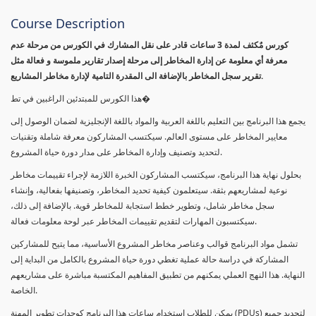
Course Description
كورس مٌكثف لمدة 3 ساعات قادر على نقل المشارك في الكورس من مرحلة عدم
معرفة أي معلومة عن إدارة المخاطر إلى مرحلة إصدار تقارير ملموسة و فعالة مثل
تقرير سجل المخاطر بالإضافة الى المقدرة التامية لإدارة مخاطر المشاريع.
هذا الكورس للمبتدئين الراغبين في تط�
يجمع هذا البرنامج بين التعليم باللغة العربية والمواد باللغة الإنجليزية لضمان الوصول إلى
معايير المخاطر على مستوى العالم. سيكتسب المشاركون معرفة شاملة وتقنيات
لتحديد وتصنيف وإدارة المخاطر على مدار دورة حياة المشروع.
بحلول نهاية هذا البرنامج، سيكتسب المشاركون الخبرة اللازمة لإجراء تقييمات مخاطر
نوعية لمشاريعهم بثقة. سيتعلمون كيفية تحديد المخاطر، وتصنيفها بفعالية، وإنشاء
سجل مخاطر شامل، وتطوير خطط استجابة للمخاطر قوية. بالإضافة إلى ذلك،
سيكتسبون المهارات لتقديم تقييمات المخاطر عبر لوحة معلومات فعالة.
تشمل مواد البرنامج قوالب وعناصر مخاطر المشروع الأساسية، مما يتيح للمشاركين
المشاركة في دراسة حالة عملية تغطي دورة حياة المشروع بالكامل من البداية إلى
النهاية. هذا النهج العملي يمكنهم من تطبيق المفاهيم المكتسبة مباشرة على مشاريعهم
الخاصة.
يمكن للطلاب استخدام ساعات هذا البرنامج كوحدات تطوير المهنة (PDUs) لتجديد جميع