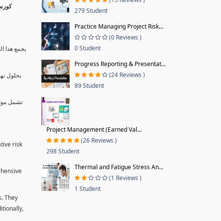
279 Student
Practice Managing Project Risk...
(0 Reviews )
0 Student
يجمع هذا ال
Progress Reporting & Presentat...
(24 Reviews )
بحلول نها
89 Student
تشمل موا.
Project Management (Earned Val...
(26 Reviews )
tive risk
298 Student
Thermal and Fatigue Stress An...
ehensive
(1 Reviews )
1 Student
s. They
tionally,