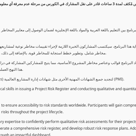
كورس مٌكثف لمدة 3 ساعات قادر على نقل المشارك في الكورس من مرحلة عدم معرفة أي 
برنامج بين التعليم باللغة العربية والمواد باللغة الإنجليزية لضمان الوصول إلى معايير الم
ية هذا البرنامج، سيكتسب المشاركون الخبرة اللازمة لإجراء تقييمات مخاطر نوعية لمشاريعهم
مخاطر شامل، وتطوير خطط استجابة للمخاطر قوية. بالإضافة إلى ذلك، سيكتسبون المهارات لتقديم تقييمات المخاطر عبر لوحة معلومات فعالة.
د البرنامج قوالب وعناصر مخاطر المشروع الأساسية، مما يتيح للمشاركين المشاركة في دراسة
هذا النهج العملي يمكنهم من تطبيق المفاهيم المكتسبة مباشرة على مشاريعهم الخاصة.
يمكن للطلاب استخدام ساعات هذا البرنامج كوحدات تطوير المهنة (PDUs) لتجديد جميع الشهادات المهنية الأخرى مثل شهادات إدارة المشاريع العالمية (PMI).
l skills in issuing a Project Risk Register and conducting qualitative and quantita
 to ensure accessibility to risk standards worldwide. Participants will gain compr
isks throughout the project lifecycle.
ary expertise to confidently perform qualitative risk assessments for their project
enerate a comprehensive risk register, and develop robust risk response plans. Addi
through an impactful dashboard.