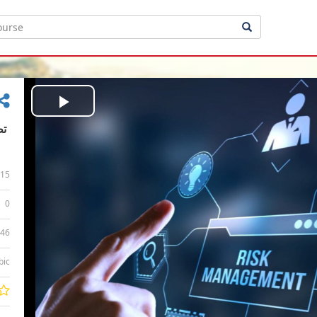
Play
Video
15
0
:46
bic