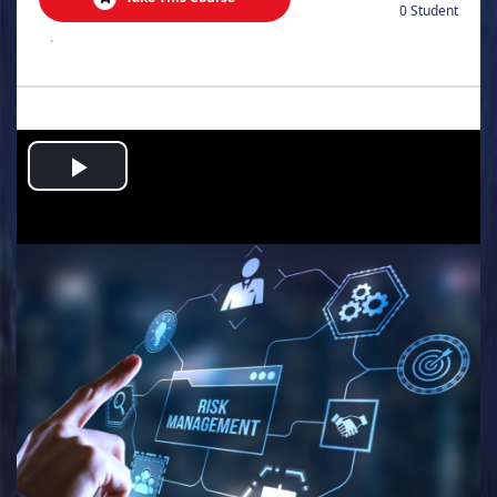
0 Student
.
Play
Video