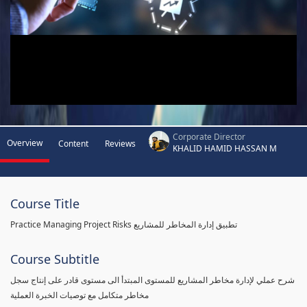
Corporate Director
Overview
Content
Reviews
KHALID HAMID HASSAN M
Course Title
Practice Managing Project Risks تطبيق إدارة المخاطر للمشاريع
Course Subtitle
شرح عملي لإدارة مخاطر المشاريع للمستوى المبتدأ الى مستوى قادر على إنتاج سجل
مخاطر متكامل مع توصيات الخبرة العملية