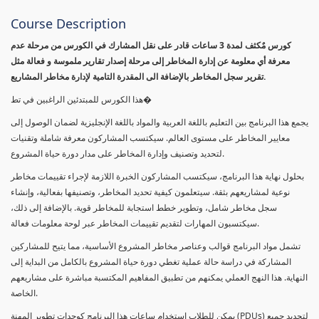
Course Description
كورس مٌكثف لمدة 3 ساعات قادر على نقل المشارك في الكورس من مرحلة عدم
معرفة أي معلومة عن إدارة المخاطر إلى مرحلة إصدار تقارير ملموسة و فعالة مثل
تقرير سجل المخاطر بالإضافة الى المقدرة التامية لإدارة مخاطر المشاريع.
هذا الكورس للمبتدئين الراغبين في تط�
يجمع هذا البرنامج بين التعليم باللغة العربية والمواد باللغة الإنجليزية لضمان الوصول إلى
معايير المخاطر على مستوى العالم. سيكتسب المشاركون معرفة شاملة وتقنيات
لتحديد وتصنيف وإدارة المخاطر على مدار دورة حياة المشروع.
بحلول نهاية هذا البرنامج، سيكتسب المشاركون الخبرة اللازمة لإجراء تقييمات مخاطر
نوعية لمشاريعهم بثقة. سيتعلمون كيفية تحديد المخاطر، وتصنيفها بفعالية، وإنشاء
سجل مخاطر شامل، وتطوير خطط استجابة للمخاطر قوية. بالإضافة إلى ذلك،
سيكتسبون المهارات لتقديم تقييمات المخاطر عبر لوحة معلومات فعالة.
تشمل مواد البرنامج قوالب وعناصر مخاطر المشروع الأساسية، مما يتيح للمشاركين
المشاركة في دراسة حالة عملية تغطي دورة حياة المشروع بالكامل من البداية إلى
النهاية. هذا النهج العملي يمكنهم من تطبيق المفاهيم المكتسبة مباشرة على مشاريعهم
الخاصة.
يمكن للطلاب استخدام ساعات هذا البرنامج كوحدات تطوير المهنة (PDUs) لتجديد جميع