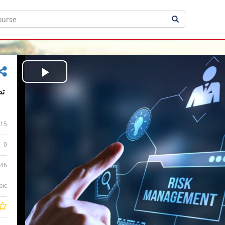
Play
Video
15
0
:46
bic