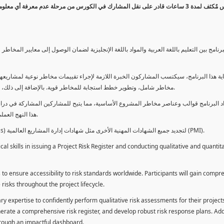
كورس مٌكثف لمدة 3 ساعات قادر على نقل المشارك في الكورس من مرحلة عدم معرفة أي 
برنامج بين التعليم باللغة العربية والمواد باللغة الإنجليزية لضمان الوصول إلى معايير الم
ية هذا البرنامج، سيكتسب المشاركون الخبرة اللازمة لإجراء تقييمات مخاطر نوعية لمشاريعهم
مخاطر شامل، وتطوير خطط استجابة للمخاطر قوية. بالإضافة إلى ذلك، سيكتسبون المهارات لتقديم تقييمات المخاطر عبر لوحة معلومات فعالة.
د البرنامج قوالب وعناصر مخاطر المشروع الأساسية، مما يتيح للمشاركين المشاركة في دراسة
هذا النهج العملي يمكنهم من تطبيق المفاهيم المكتسبة مباشرة على مشاريعهم الخاصة.
يمكن للطلاب استخدام ساعات هذا البرنامج كوحدات تطوير المهنة (PDUs) لتجديد جميع الشهادات المهنية الأخرى مثل شهادات إدارة المشاريع العالمية (PMI).
l skills in issuing a Project Risk Register and conducting qualitative and quantita
 to ensure accessibility to risk standards worldwide. Participants will gain compr
isks throughout the project lifecycle.
ary expertise to confidently perform qualitative risk assessments for their project
enerate a comprehensive risk register, and develop robust risk response plans. Addi
through an impactful dashboard.