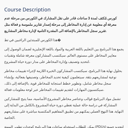
Course Description
كورس مٌكثف لمدة 3 ساعات قادر على نقل المشارك في الكورس من مرحلة عدم
معرفة أي معلومة عن إدارة المخاطر إلى مرحلة إصدار تقارير ملموسة و فعالة مثل
تقرير سجل المخاطر بالإضافة الى المقدرة التامية لإدارة مخاطر المشاريع.
هذا الكورس للمبتدئين الراغبين في تط�
يجمع هذا البرنامج بين التعليم باللغة العربية والمواد باللغة الإنجليزية لضمان الوصول إلى
معايير المخاطر على مستوى العالم. سيكتسب المشاركون معرفة شاملة وتقنيات
لتحديد وتصنيف وإدارة المخاطر على مدار دورة حياة المشروع.
بحلول نهاية هذا البرنامج، سيكتسب المشاركون الخبرة اللازمة لإجراء تقييمات مخاطر
نوعية لمشاريعهم بثقة. سيتعلمون كيفية تحديد المخاطر، وتصنيفها بفعالية، وإنشاء
سجل مخاطر شامل، وتطوير خطط استجابة للمخاطر قوية. بالإضافة إلى ذلك،
سيكتسبون المهارات لتقديم تقييمات المخاطر عبر لوحة معلومات فعالة.
تشمل مواد البرنامج قوالب وعناصر مخاطر المشروع الأساسية، مما يتيح للمشاركين
المشاركة في دراسة حالة عملية تغطي دورة حياة المشروع بالكامل من البداية إلى
النهاية. هذا النهج العملي يمكنهم من تطبيق المفاهيم المكتسبة مباشرة على مشاريعهم
الخاصة.
يمكن للطلاب استخدام ساعات هذا البرنامج كوحدات تطوير المهنة (PDUs) لتجديد جميع