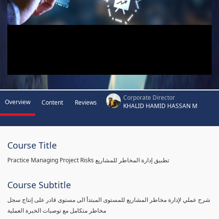
Corporate Director
Overview
Content
Reviews
KHALID HAMID HASSAN M
Course Title
Practice Managing Project Risks تطبيق إدارة المخاطر للمشاريع
Course Subtitle
شرح عملي لإدارة مخاطر المشاريع للمستوى المبتدأ الى مستوى قادر على إنتاج سجل
مخاطر متكامل مع توصيات الخبرة العملية