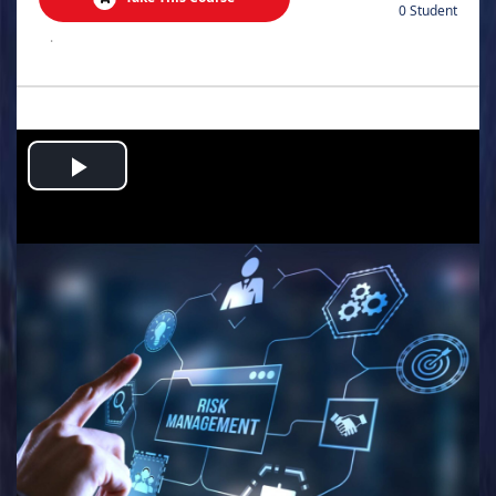
0 Student
.
Play
Video