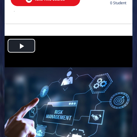
0 Student
.
Play
Video