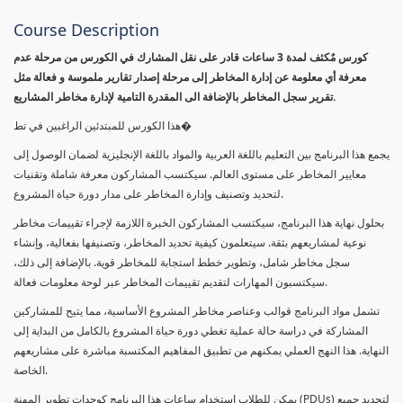
Course Description
كورس مٌكثف لمدة 3 ساعات قادر على نقل المشارك في الكورس من مرحلة عدم
معرفة أي معلومة عن إدارة المخاطر إلى مرحلة إصدار تقارير ملموسة و فعالة مثل
تقرير سجل المخاطر بالإضافة الى المقدرة التامية لإدارة مخاطر المشاريع.
هذا الكورس للمبتدئين الراغبين في تط�
يجمع هذا البرنامج بين التعليم باللغة العربية والمواد باللغة الإنجليزية لضمان الوصول إلى
معايير المخاطر على مستوى العالم. سيكتسب المشاركون معرفة شاملة وتقنيات
لتحديد وتصنيف وإدارة المخاطر على مدار دورة حياة المشروع.
بحلول نهاية هذا البرنامج، سيكتسب المشاركون الخبرة اللازمة لإجراء تقييمات مخاطر
نوعية لمشاريعهم بثقة. سيتعلمون كيفية تحديد المخاطر، وتصنيفها بفعالية، وإنشاء
سجل مخاطر شامل، وتطوير خطط استجابة للمخاطر قوية. بالإضافة إلى ذلك،
سيكتسبون المهارات لتقديم تقييمات المخاطر عبر لوحة معلومات فعالة.
تشمل مواد البرنامج قوالب وعناصر مخاطر المشروع الأساسية، مما يتيح للمشاركين
المشاركة في دراسة حالة عملية تغطي دورة حياة المشروع بالكامل من البداية إلى
النهاية. هذا النهج العملي يمكنهم من تطبيق المفاهيم المكتسبة مباشرة على مشاريعهم
الخاصة.
يمكن للطلاب استخدام ساعات هذا البرنامج كوحدات تطوير المهنة (PDUs) لتجديد جميع