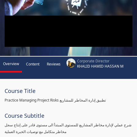
Corporate Director
Overview
Content
Reviews
KHALID HAMID HASSAN M
Course Title
Practice Managing Project Risks تطبيق إدارة المخاطر للمشاريع
Course Subtitle
شرح عملي لإدارة مخاطر المشاريع للمستوى المبتدأ الى مستوى قادر على إنتاج سجل
مخاطر متكامل مع توصيات الخبرة العملية