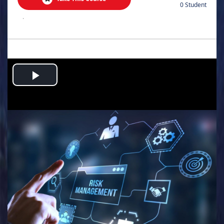
0 Student
.
Play
Video