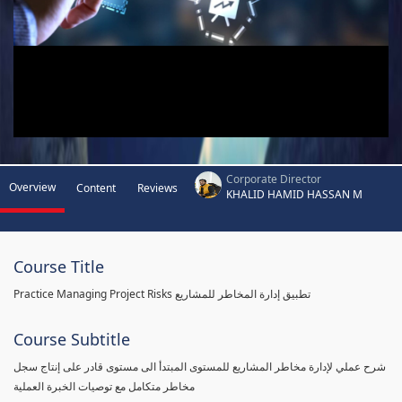
Corporate Director
Overview
Content
Reviews
KHALID HAMID HASSAN M
Course Title
Practice Managing Project Risks تطبيق إدارة المخاطر للمشاريع
Course Subtitle
شرح عملي لإدارة مخاطر المشاريع للمستوى المبتدأ الى مستوى قادر على إنتاج سجل
مخاطر متكامل مع توصيات الخبرة العملية