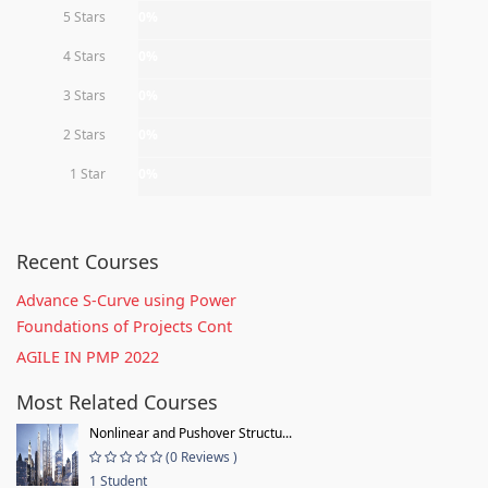
5 Stars
0%
4 Stars
0%
3 Stars
0%
2 Stars
0%
1 Star
0%
Recent Courses
Advance S-Curve using Power
Foundations of Projects Cont
AGILE IN PMP 2022
Most Related Courses
Nonlinear and Pushover Structu...
(0 Reviews )
1 Student