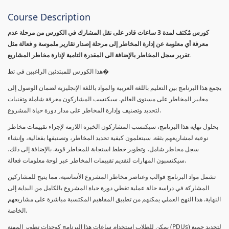
Course Description
كورس مٌكثف لمدة 3 ساعات قادر على نقل المشارك في الكورس من مرحلة عدم
معرفة أي معلومة عن إدارة المخاطر إلى مرحلة إصدار تقارير ملموسة و فعالة مثل
تقرير سجل المخاطر بالإضافة الى المقدرة التامية لإدارة مخاطر المشاريع.
هذا الكورس للمبتدئين الراغبين في تط�
يجمع هذا البرنامج بين التعليم باللغة العربية والمواد باللغة الإنجليزية لضمان الوصول إلى
معايير المخاطر على مستوى العالم. سيكتسب المشاركون معرفة شاملة وتقنيات
لتحديد وتصنيف وإدارة المخاطر على مدار دورة حياة المشروع.
بحلول نهاية هذا البرنامج، سيكتسب المشاركون الخبرة اللازمة لإجراء تقييمات مخاطر
نوعية لمشاريعهم بثقة. سيتعلمون كيفية تحديد المخاطر، وتصنيفها بفعالية، وإنشاء
سجل مخاطر شامل، وتطوير خطط استجابة للمخاطر قوية. بالإضافة إلى ذلك،
سيكتسبون المهارات لتقديم تقييمات المخاطر عبر لوحة معلومات فعالة.
تشمل مواد البرنامج قوالب وعناصر مخاطر المشروع الأساسية، مما يتيح للمشاركين
المشاركة في دراسة حالة عملية تغطي دورة حياة المشروع بالكامل من البداية إلى
النهاية. هذا النهج العملي يمكنهم من تطبيق المفاهيم المكتسبة مباشرة على مشاريعهم
الخاصة.
يمكن للطلاب استخدام ساعات هذا البرنامج كوحدات تطوير المهنة (PDUs) لتجديد جميع