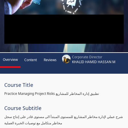
Corporate Director
Overview
Content
Reviews
KHALID HAMID HASSAN M
Course Title
Practice Managing Project Risks تطبيق إدارة المخاطر للمشاريع
Course Subtitle
شرح عملي لإدارة مخاطر المشاريع للمستوى المبتدأ الى مستوى قادر على إنتاج سجل
مخاطر متكامل مع توصيات الخبرة العملية