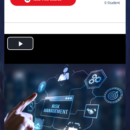
0 Student
.
Play
Video