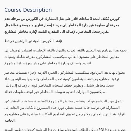
Course Description
كورس مٌكثف لمدة 3 ساعات قادر على نقل المشارك في الكورس من مرحلة عدم
معرفة أي معلومة عن إدارة المخاطر إلى مرحلة إصدار تقارير ملموسة و فعالة مثل
تقرير سجل المخاطر بالإضافة الى المقدرة التامية لإدارة مخاطر المشاريع.
هذا الكورس للمبتدئين الراغبين في تط�
يجمع هذا البرنامج بين التعليم باللغة العربية والمواد باللغة الإنجليزية لضمان الوصول إلى
معايير المخاطر على مستوى العالم. سيكتسب المشاركون معرفة شاملة وتقنيات
لتحديد وتصنيف وإدارة المخاطر على مدار دورة حياة المشروع.
بحلول نهاية هذا البرنامج، سيكتسب المشاركون الخبرة اللازمة لإجراء تقييمات مخاطر
نوعية لمشاريعهم بثقة. سيتعلمون كيفية تحديد المخاطر، وتصنيفها بفعالية، وإنشاء
سجل مخاطر شامل، وتطوير خطط استجابة للمخاطر قوية. بالإضافة إلى ذلك،
سيكتسبون المهارات لتقديم تقييمات المخاطر عبر لوحة معلومات فعالة.
تشمل مواد البرنامج قوالب وعناصر مخاطر المشروع الأساسية، مما يتيح للمشاركين
المشاركة في دراسة حالة عملية تغطي دورة حياة المشروع بالكامل من البداية إلى
النهاية. هذا النهج العملي يمكنهم من تطبيق المفاهيم المكتسبة مباشرة على مشاريعهم
الخاصة.
يمكن للطلاب استخدام ساعات هذا البرنامج كوحدات تطوير المهنة (PDUs) لتجديد جميع