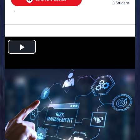
0 Student
.
Play
Video