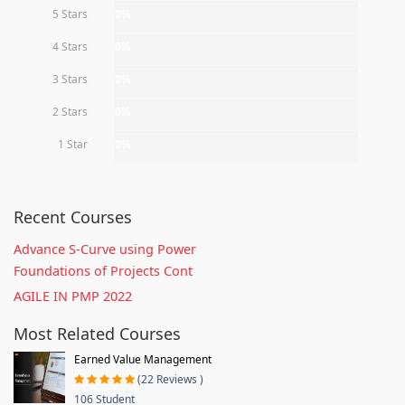
5 Stars
0%
4 Stars
0%
3 Stars
0%
2 Stars
0%
1 Star
0%
Recent Courses
Advance S-Curve using Power
Foundations of Projects Cont
AGILE IN PMP 2022
Most Related Courses
Earned Value Management
(22 Reviews )
106 Student