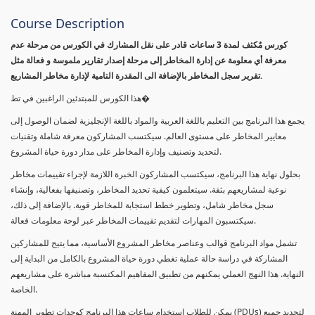
Course Description
كورس مٌكثف لمدة 3 ساعات قادر على نقل المشارك في الكورس من مرحلة عدم
معرفة أي معلومة عن إدارة المخاطر إلى مرحلة إصدار تقارير ملموسة و فعالة مثل
تقرير سجل المخاطر بالإضافة الى المقدرة التامية لإدارة مخاطر المشاريع.
هذا الكورس للمبتدئين الراغبين في تط�
يجمع هذا البرنامج بين التعليم باللغة العربية والمواد باللغة الإنجليزية لضمان الوصول إلى
معايير المخاطر على مستوى العالم. سيكتسب المشاركون معرفة شاملة وتقنيات
لتحديد وتصنيف وإدارة المخاطر على مدار دورة حياة المشروع.
بحلول نهاية هذا البرنامج، سيكتسب المشاركون الخبرة اللازمة لإجراء تقييمات مخاطر
نوعية لمشاريعهم بثقة. سيتعلمون كيفية تحديد المخاطر، وتصنيفها بفعالية، وإنشاء
سجل مخاطر شامل، وتطوير خطط استجابة للمخاطر قوية. بالإضافة إلى ذلك،
سيكتسبون المهارات لتقديم تقييمات المخاطر عبر لوحة معلومات فعالة.
تشمل مواد البرنامج قوالب وعناصر مخاطر المشروع الأساسية، مما يتيح للمشاركين
المشاركة في دراسة حالة عملية تغطي دورة حياة المشروع بالكامل من البداية إلى
النهاية. هذا النهج العملي يمكنهم من تطبيق المفاهيم المكتسبة مباشرة على مشاريعهم
الخاصة.
يمكن للطلاب استخدام ساعات هذا البرنامج كوحدات تطوير المهنة (PDUs) لتجديد جميع