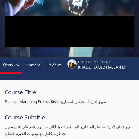
Corporate Director
Overview
Content
Reviews
KHALID HAMID HASSAN M
Course Title
Practice Managing Project Risks تطبيق إدارة المخاطر للمشاريع
Course Subtitle
شرح عملي لإدارة مخاطر المشاريع للمستوى المبتدأ الى مستوى قادر على إنتاج سجل
مخاطر متكامل مع توصيات الخبرة العملية