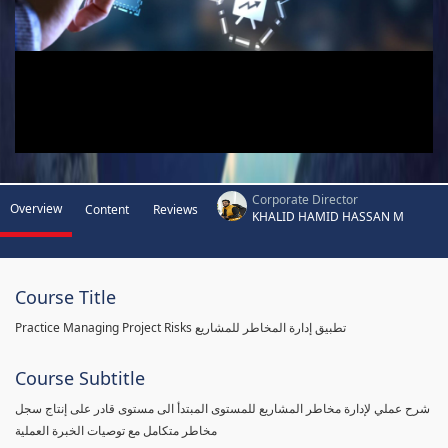
Corporate Director
Overview
Content
Reviews
KHALID HAMID HASSAN M
Course Title
Practice Managing Project Risks تطبيق إدارة المخاطر للمشاريع
Course Subtitle
شرح عملي لإدارة مخاطر المشاريع للمستوى المبتدأ الى مستوى قادر على إنتاج سجل
مخاطر متكامل مع توصيات الخبرة العملية