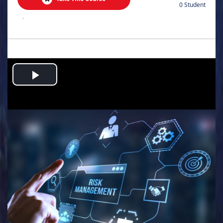
0 Student
.
Play
Video