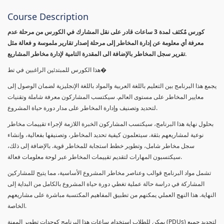
Course Description
كورس مٌكثف لمدة 3 ساعات قادر على نقل المشارك في الكورس من مرحلة عدم
معرفة أي معلومة عن إدارة المخاطر إلى مرحلة إصدار تقارير ملموسة و فعالة مثل
تقرير سجل المخاطر بالإضافة الى المقدرة التامية لإدارة مخاطر المشاريع.
هذا الكورس للمبتدئين الراغبين في تط�
يجمع هذا البرنامج بين التعليم باللغة العربية والمواد باللغة الإنجليزية لضمان الوصول إلى
معايير المخاطر على مستوى العالم. سيكتسب المشاركون معرفة شاملة وتقنيات
لتحديد وتصنيف وإدارة المخاطر على مدار دورة حياة المشروع.
بحلول نهاية هذا البرنامج، سيكتسب المشاركون الخبرة اللازمة لإجراء تقييمات مخاطر
نوعية لمشاريعهم بثقة. سيتعلمون كيفية تحديد المخاطر، وتصنيفها بفعالية، وإنشاء
سجل مخاطر شامل، وتطوير خطط استجابة للمخاطر قوية. بالإضافة إلى ذلك،
سيكتسبون المهارات لتقديم تقييمات المخاطر عبر لوحة معلومات فعالة.
تشمل مواد البرنامج قوالب وعناصر مخاطر المشروع الأساسية، مما يتيح للمشاركين
المشاركة في دراسة حالة عملية تغطي دورة حياة المشروع بالكامل من البداية إلى
النهاية. هذا النهج العملي يمكنهم من تطبيق المفاهيم المكتسبة مباشرة على مشاريعهم
الخاصة.
يمكن للطلاب استخدام ساعات هذا البرنامج كوحدات تطوير المهنة (PDUs) لتجديد جميع