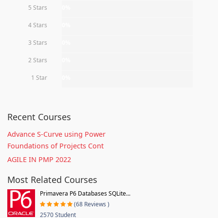
5 Stars
0%
4 Stars
0%
3 Stars
0%
2 Stars
0%
1 Star
0%
Recent Courses
Advance S-Curve using Power
Foundations of Projects Cont
AGILE IN PMP 2022
Most Related Courses
Primavera P6 Databases SQLite...
(68 Reviews )
2570 Student