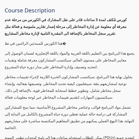
Course Description
كورس مٌكثف لمدة 3 ساعات قادر على نقل المشارك في الكورس من مرحلة عدم
معرفة أي معلومة عن إدارة المخاطر إلى مرحلة إصدار تقارير ملموسة و فعالة مثل
تقرير سجل المخاطر بالإضافة الى المقدرة التامية لإدارة مخاطر المشاريع.
هذا الكورس للمبتدئين الراغبين في تط�
يجمع هذا البرنامج بين التعليم باللغة العربية والمواد باللغة الإنجليزية لضمان الوصول إلى
معايير المخاطر على مستوى العالم. سيكتسب المشاركون معرفة شاملة وتقنيات
لتحديد وتصنيف وإدارة المخاطر على مدار دورة حياة المشروع.
بحلول نهاية هذا البرنامج، سيكتسب المشاركون الخبرة اللازمة لإجراء تقييمات مخاطر
نوعية لمشاريعهم بثقة. سيتعلمون كيفية تحديد المخاطر، وتصنيفها بفعالية، وإنشاء
سجل مخاطر شامل، وتطوير خطط استجابة للمخاطر قوية. بالإضافة إلى ذلك،
سيكتسبون المهارات لتقديم تقييمات المخاطر عبر لوحة معلومات فعالة.
تشمل مواد البرنامج قوالب وعناصر مخاطر المشروع الأساسية، مما يتيح للمشاركين
المشاركة في دراسة حالة عملية تغطي دورة حياة المشروع بالكامل من البداية إلى
النهاية. هذا النهج العملي يمكنهم من تطبيق المفاهيم المكتسبة مباشرة على مشاريعهم
الخاصة.
يمكن للطلاب استخدام ساعات هذا البرنامج كوحدات تطوير المهنة (PDUs) لتجديد جميع