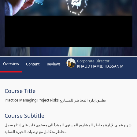
Corporate Director
Overview
Content
Reviews
KHALID HAMID HASSAN M
Course Title
Practice Managing Project Risks تطبيق إدارة المخاطر للمشاريع
Course Subtitle
شرح عملي لإدارة مخاطر المشاريع للمستوى المبتدأ الى مستوى قادر على إنتاج سجل
مخاطر متكامل مع توصيات الخبرة العملية