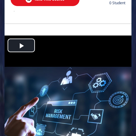
0 Student
.
Play
Video