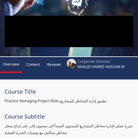
Corporate Director
Overview
Content
Reviews
KHALID HAMID HASSAN M
Course Title
Practice Managing Project Risks تطبيق إدارة المخاطر للمشاريع
Course Subtitle
شرح عملي لإدارة مخاطر المشاريع للمستوى المبتدأ الى مستوى قادر على إنتاج سجل
مخاطر متكامل مع توصيات الخبرة العملية