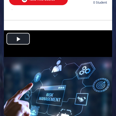
0 Student
.
Play
Video