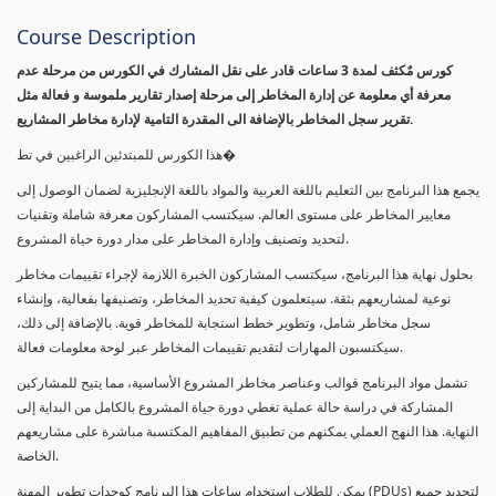
Course Description
كورس مٌكثف لمدة 3 ساعات قادر على نقل المشارك في الكورس من مرحلة عدم
معرفة أي معلومة عن إدارة المخاطر إلى مرحلة إصدار تقارير ملموسة و فعالة مثل
تقرير سجل المخاطر بالإضافة الى المقدرة التامية لإدارة مخاطر المشاريع.
هذا الكورس للمبتدئين الراغبين في تط�
يجمع هذا البرنامج بين التعليم باللغة العربية والمواد باللغة الإنجليزية لضمان الوصول إلى
معايير المخاطر على مستوى العالم. سيكتسب المشاركون معرفة شاملة وتقنيات
لتحديد وتصنيف وإدارة المخاطر على مدار دورة حياة المشروع.
بحلول نهاية هذا البرنامج، سيكتسب المشاركون الخبرة اللازمة لإجراء تقييمات مخاطر
نوعية لمشاريعهم بثقة. سيتعلمون كيفية تحديد المخاطر، وتصنيفها بفعالية، وإنشاء
سجل مخاطر شامل، وتطوير خطط استجابة للمخاطر قوية. بالإضافة إلى ذلك،
سيكتسبون المهارات لتقديم تقييمات المخاطر عبر لوحة معلومات فعالة.
تشمل مواد البرنامج قوالب وعناصر مخاطر المشروع الأساسية، مما يتيح للمشاركين
المشاركة في دراسة حالة عملية تغطي دورة حياة المشروع بالكامل من البداية إلى
النهاية. هذا النهج العملي يمكنهم من تطبيق المفاهيم المكتسبة مباشرة على مشاريعهم
الخاصة.
يمكن للطلاب استخدام ساعات هذا البرنامج كوحدات تطوير المهنة (PDUs) لتجديد جميع