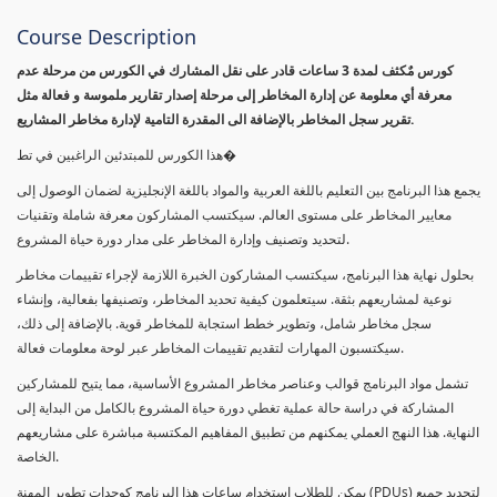
Course Description
كورس مٌكثف لمدة 3 ساعات قادر على نقل المشارك في الكورس من مرحلة عدم
معرفة أي معلومة عن إدارة المخاطر إلى مرحلة إصدار تقارير ملموسة و فعالة مثل
تقرير سجل المخاطر بالإضافة الى المقدرة التامية لإدارة مخاطر المشاريع.
هذا الكورس للمبتدئين الراغبين في تط�
يجمع هذا البرنامج بين التعليم باللغة العربية والمواد باللغة الإنجليزية لضمان الوصول إلى
معايير المخاطر على مستوى العالم. سيكتسب المشاركون معرفة شاملة وتقنيات
لتحديد وتصنيف وإدارة المخاطر على مدار دورة حياة المشروع.
بحلول نهاية هذا البرنامج، سيكتسب المشاركون الخبرة اللازمة لإجراء تقييمات مخاطر
نوعية لمشاريعهم بثقة. سيتعلمون كيفية تحديد المخاطر، وتصنيفها بفعالية، وإنشاء
سجل مخاطر شامل، وتطوير خطط استجابة للمخاطر قوية. بالإضافة إلى ذلك،
سيكتسبون المهارات لتقديم تقييمات المخاطر عبر لوحة معلومات فعالة.
تشمل مواد البرنامج قوالب وعناصر مخاطر المشروع الأساسية، مما يتيح للمشاركين
المشاركة في دراسة حالة عملية تغطي دورة حياة المشروع بالكامل من البداية إلى
النهاية. هذا النهج العملي يمكنهم من تطبيق المفاهيم المكتسبة مباشرة على مشاريعهم
الخاصة.
يمكن للطلاب استخدام ساعات هذا البرنامج كوحدات تطوير المهنة (PDUs) لتجديد جميع