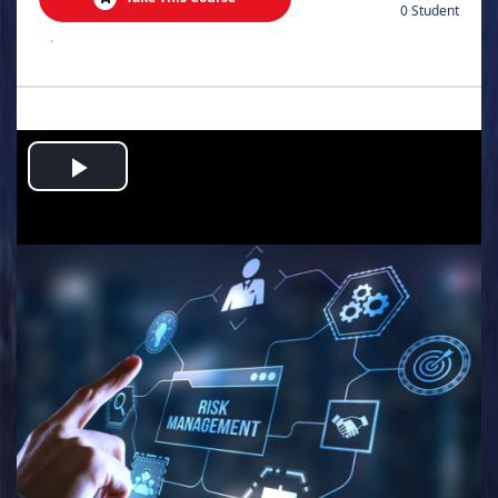
0 Student
.
Play
Video