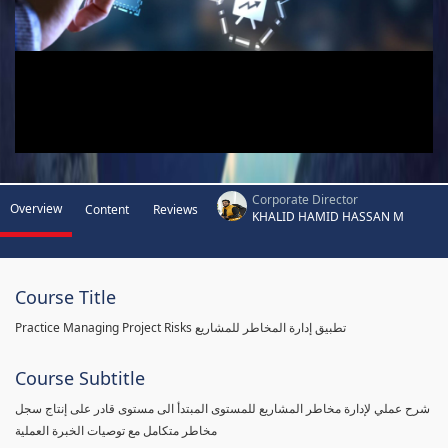
Corporate Director
Overview
Content
Reviews
KHALID HAMID HASSAN M
Course Title
Practice Managing Project Risks تطبيق إدارة المخاطر للمشاريع
Course Subtitle
شرح عملي لإدارة مخاطر المشاريع للمستوى المبتدأ الى مستوى قادر على إنتاج سجل
مخاطر متكامل مع توصيات الخبرة العملية