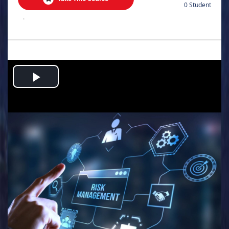
0 Student
.
Play
Video