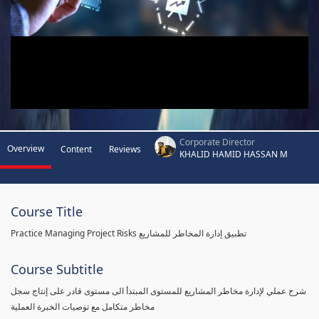
Corporate Director
Overview
Content
Reviews
KHALID HAMID HASSAN M
Course Title
Practice Managing Project Risks تطبيق إدارة المخاطر للمشاريع
Course Subtitle
شرح عملي لإدارة مخاطر المشاريع للمستوى المبتدأ الى مستوى قادر على إنتاج سجل
مخاطر متكامل مع توصيات الخبرة العملية