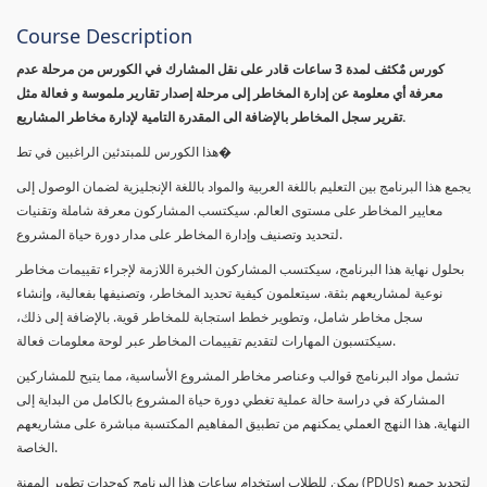
Course Description
كورس مٌكثف لمدة 3 ساعات قادر على نقل المشارك في الكورس من مرحلة عدم
معرفة أي معلومة عن إدارة المخاطر إلى مرحلة إصدار تقارير ملموسة و فعالة مثل
تقرير سجل المخاطر بالإضافة الى المقدرة التامية لإدارة مخاطر المشاريع.
هذا الكورس للمبتدئين الراغبين في تط�
يجمع هذا البرنامج بين التعليم باللغة العربية والمواد باللغة الإنجليزية لضمان الوصول إلى
معايير المخاطر على مستوى العالم. سيكتسب المشاركون معرفة شاملة وتقنيات
لتحديد وتصنيف وإدارة المخاطر على مدار دورة حياة المشروع.
بحلول نهاية هذا البرنامج، سيكتسب المشاركون الخبرة اللازمة لإجراء تقييمات مخاطر
نوعية لمشاريعهم بثقة. سيتعلمون كيفية تحديد المخاطر، وتصنيفها بفعالية، وإنشاء
سجل مخاطر شامل، وتطوير خطط استجابة للمخاطر قوية. بالإضافة إلى ذلك،
سيكتسبون المهارات لتقديم تقييمات المخاطر عبر لوحة معلومات فعالة.
تشمل مواد البرنامج قوالب وعناصر مخاطر المشروع الأساسية، مما يتيح للمشاركين
المشاركة في دراسة حالة عملية تغطي دورة حياة المشروع بالكامل من البداية إلى
النهاية. هذا النهج العملي يمكنهم من تطبيق المفاهيم المكتسبة مباشرة على مشاريعهم
الخاصة.
يمكن للطلاب استخدام ساعات هذا البرنامج كوحدات تطوير المهنة (PDUs) لتجديد جميع