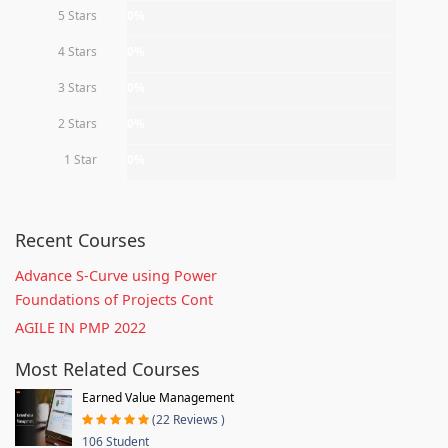
5 Stars
0%
4 Stars
0%
3 Stars
0%
2 Stars
0%
1 Star
0%
Recent Courses
Advance S-Curve using Power
Foundations of Projects Cont
AGILE IN PMP 2022
Most Related Courses
Earned Value Management
(22 Reviews )
106 Student