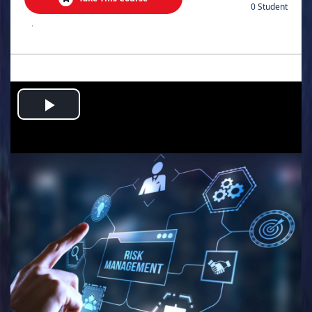
0 Student
.
Play
Video