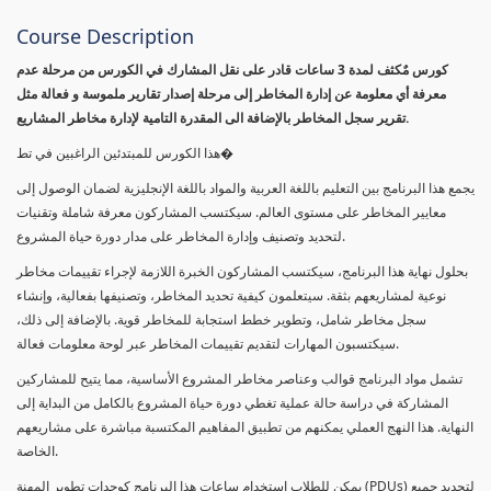
Course Description
كورس مٌكثف لمدة 3 ساعات قادر على نقل المشارك في الكورس من مرحلة عدم
معرفة أي معلومة عن إدارة المخاطر إلى مرحلة إصدار تقارير ملموسة و فعالة مثل
تقرير سجل المخاطر بالإضافة الى المقدرة التامية لإدارة مخاطر المشاريع.
هذا الكورس للمبتدئين الراغبين في تط�
يجمع هذا البرنامج بين التعليم باللغة العربية والمواد باللغة الإنجليزية لضمان الوصول إلى
معايير المخاطر على مستوى العالم. سيكتسب المشاركون معرفة شاملة وتقنيات
لتحديد وتصنيف وإدارة المخاطر على مدار دورة حياة المشروع.
بحلول نهاية هذا البرنامج، سيكتسب المشاركون الخبرة اللازمة لإجراء تقييمات مخاطر
نوعية لمشاريعهم بثقة. سيتعلمون كيفية تحديد المخاطر، وتصنيفها بفعالية، وإنشاء
سجل مخاطر شامل، وتطوير خطط استجابة للمخاطر قوية. بالإضافة إلى ذلك،
سيكتسبون المهارات لتقديم تقييمات المخاطر عبر لوحة معلومات فعالة.
تشمل مواد البرنامج قوالب وعناصر مخاطر المشروع الأساسية، مما يتيح للمشاركين
المشاركة في دراسة حالة عملية تغطي دورة حياة المشروع بالكامل من البداية إلى
النهاية. هذا النهج العملي يمكنهم من تطبيق المفاهيم المكتسبة مباشرة على مشاريعهم
الخاصة.
يمكن للطلاب استخدام ساعات هذا البرنامج كوحدات تطوير المهنة (PDUs) لتجديد جميع