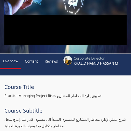
Corporate Director
Overview
Content
Reviews
KHALID HAMID HASSAN M
Course Title
Practice Managing Project Risks تطبيق إدارة المخاطر للمشاريع
Course Subtitle
شرح عملي لإدارة مخاطر المشاريع للمستوى المبتدأ الى مستوى قادر على إنتاج سجل
مخاطر متكامل مع توصيات الخبرة العملية