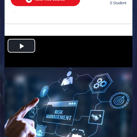
0 Student
.
Play
Video