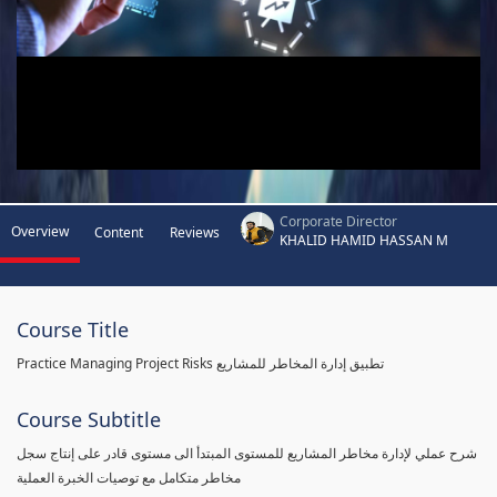
Corporate Director
Overview
Content
Reviews
KHALID HAMID HASSAN M
Course Title
Practice Managing Project Risks تطبيق إدارة المخاطر للمشاريع
Course Subtitle
شرح عملي لإدارة مخاطر المشاريع للمستوى المبتدأ الى مستوى قادر على إنتاج سجل
مخاطر متكامل مع توصيات الخبرة العملية