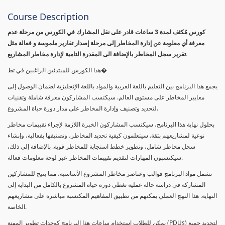
Course Description
كورس مٌكثف لمدة 3 ساعات قادر على نقل المشارك في الكورس من مرحلة عدم
معرفة أي معلومة عن إدارة المخاطر إلى مرحلة إصدار تقارير ملموسة و فعالة مثل
تقرير سجل المخاطر بالإضافة الى المقدرة التامية لإدارة مخاطر المشاريع.
هذا الكورس للمبتدئين الراغبين في تط�
يجمع هذا البرنامج بين التعليم باللغة العربية والمواد باللغة الإنجليزية لضمان الوصول إلى
معايير المخاطر على مستوى العالم. سيكتسب المشاركون معرفة شاملة وتقنيات
لتحديد وتصنيف وإدارة المخاطر على مدار دورة حياة المشروع.
بحلول نهاية هذا البرنامج، سيكتسب المشاركون الخبرة اللازمة لإجراء تقييمات مخاطر
نوعية لمشاريعهم بثقة. سيتعلمون كيفية تحديد المخاطر، وتصنيفها بفعالية، وإنشاء
سجل مخاطر شامل، وتطوير خطط استجابة للمخاطر قوية. بالإضافة إلى ذلك،
سيكتسبون المهارات لتقديم تقييمات المخاطر عبر لوحة معلومات فعالة.
تشمل مواد البرنامج قوالب وعناصر مخاطر المشروع الأساسية، مما يتيح للمشاركين
المشاركة في دراسة حالة عملية تغطي دورة حياة المشروع بالكامل من البداية إلى
النهاية. هذا النهج العملي يمكنهم من تطبيق المفاهيم المكتسبة مباشرة على مشاريعهم
الخاصة.
يمكن للطلاب استخدام ساعات هذا البرنامج كوحدات تطوير المهنة (PDUs) لتجديد جميع