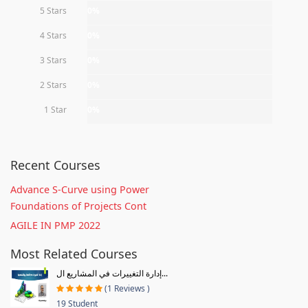
5 Stars
0%
4 Stars
0%
3 Stars
0%
2 Stars
0%
1 Star
0%
Recent Courses
Advance S-Curve using Power
Foundations of Projects Cont
AGILE IN PMP 2022
Most Related Courses
إدارة التغييرات في المشاريع ال...
(1 Reviews )
19 Student