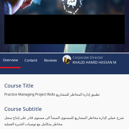
Corporate Director
Overview
Content
Reviews
KHALID HAMID HASSAN M
Course Title
Practice Managing Project Risks تطبيق إدارة المخاطر للمشاريع
Course Subtitle
شرح عملي لإدارة مخاطر المشاريع للمستوى المبتدأ الى مستوى قادر على إنتاج سجل
مخاطر متكامل مع توصيات الخبرة العملية