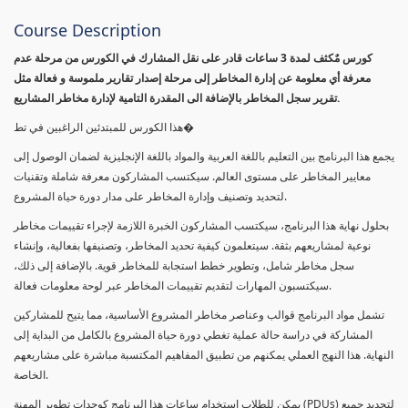
Course Description
كورس مٌكثف لمدة 3 ساعات قادر على نقل المشارك في الكورس من مرحلة عدم
معرفة أي معلومة عن إدارة المخاطر إلى مرحلة إصدار تقارير ملموسة و فعالة مثل
تقرير سجل المخاطر بالإضافة الى المقدرة التامية لإدارة مخاطر المشاريع.
هذا الكورس للمبتدئين الراغبين في تط�
يجمع هذا البرنامج بين التعليم باللغة العربية والمواد باللغة الإنجليزية لضمان الوصول إلى
معايير المخاطر على مستوى العالم. سيكتسب المشاركون معرفة شاملة وتقنيات
لتحديد وتصنيف وإدارة المخاطر على مدار دورة حياة المشروع.
بحلول نهاية هذا البرنامج، سيكتسب المشاركون الخبرة اللازمة لإجراء تقييمات مخاطر
نوعية لمشاريعهم بثقة. سيتعلمون كيفية تحديد المخاطر، وتصنيفها بفعالية، وإنشاء
سجل مخاطر شامل، وتطوير خطط استجابة للمخاطر قوية. بالإضافة إلى ذلك،
سيكتسبون المهارات لتقديم تقييمات المخاطر عبر لوحة معلومات فعالة.
تشمل مواد البرنامج قوالب وعناصر مخاطر المشروع الأساسية، مما يتيح للمشاركين
المشاركة في دراسة حالة عملية تغطي دورة حياة المشروع بالكامل من البداية إلى
النهاية. هذا النهج العملي يمكنهم من تطبيق المفاهيم المكتسبة مباشرة على مشاريعهم
الخاصة.
يمكن للطلاب استخدام ساعات هذا البرنامج كوحدات تطوير المهنة (PDUs) لتجديد جميع