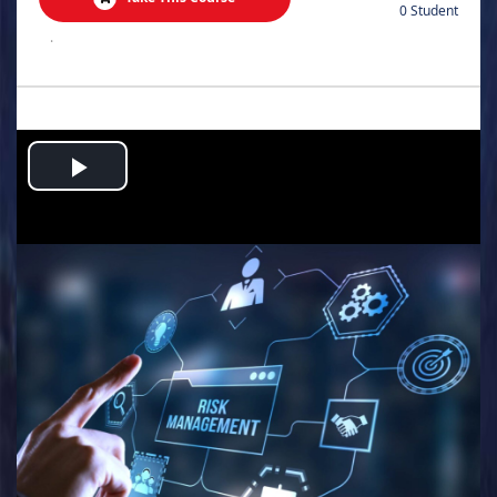
0 Student
.
Play
Video