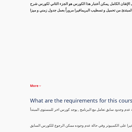
الإتقان الكامل ,يمكن أعتبار هذا الكورس هو الجزء الثاني لكورس شرح
لمبتدئ من تحميل و تسطيب البريمافيرا مروراً بعمل جدول زمني و ميزا
More
What are the requirements for this cour
 عدم وجدود سابق تعامل مع البرنامج , يوجد كورس اخر للمستوى المبتدأ
فيرا على الكمبيوتر وفي حالة عدم وجوده ممكن الرجوع للكورس السابق