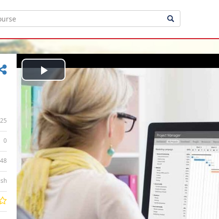
Play
Video
25
0
:48
ish