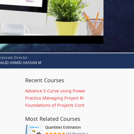
rporate Director
HALID HAMID HASSAN M
Recent Courses
Advance S-Curve using Power
Practice Managing Project Ri
Foundations of Projects Cont
Most Related Courses
Quantities Estimation
(15 Reviews )