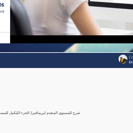
0$
ent
Co
K
شرح للمستوى المتقدم لبريمافيرا, الجزء المُكمل للمست