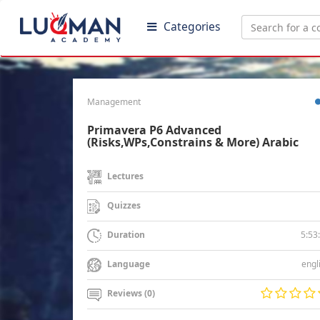
Categories
Management
Primavera P6 Advanced
(Risks,WPs,Constrains & More) Arabic
Lectures
Quizzes
5:53
Duration
engl
Language
Reviews (0)