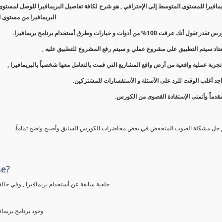
افيرا للمستوى المتوسط إلى الإحترافي , هو شرح لكافة تفاصيل البريمافيرا للوصل لمستوى 
البريمافيرا من مستوى ا
نك عرفت 100% من أدوات و خيارات وطرق أستخدام برنامج بريمافيرا.
معتاد سيتم التطبيق على مشروع عملي و سيتم رفع المشروع للتطبيق عليه ,
ربة عملية واقعية من أرض واقع المشاريع التي قمت بالتعامل معها شخصياً بالبريمافيرا ,
جد أغلب الوقت للرد على الأسئلة و الأستفسارات للمشتركين.
قدماً وأتمنى الإستفادة القصوى من الكورس.
م حل مشكلة الصوت المنخفض في بعض محاضرات الكورس السابق وأصبح واضح تماماً.
se?
خلفية سابقة عن أستخدام بريمافيرا , وفي حالة
وجود برنامج بريما