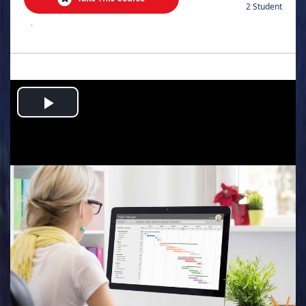
2 Student
.
Play
Video