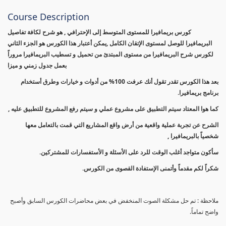
Course Description
كورس بريمافيرا للمستوى المتوسط إلى الإحترافي , هو شرح لكافة تفاصيل
البريمافيرا للوصل لمستوى الإتقان الكامل ,يمكن أعتبار هذا الكورس هو الجزء الثاني
لكورس شرح البريمافيرا من مستوى المبتدئ من تحميل و تسطيب البريمافيرا مروراً
بعمل جدول زمني و ميزا
بعد هذا الكورس تقدر تقول أنك عرفت 100% من أدوات و خيارات وطرق أستخدام
برنامج بريمافيرا.
كما هوا المعتاد سيتم التطبيق على مشروع عملي و سيتم رفع المشروع للتطبيق عليه ,
الشرح عن تجربة عملية واقعية من أرض واقع المشاريع التي قمت بالتعامل معها
شخصياً بالبريمافيرا ,
سأكون متواجد أغلب الوقت للرد على الأسئلة و الأستفسارات للمشتركين.
شكراً لكم مقدماً وأتمنى الإستفادة القصوى من الكورس.
ملاحظة : تم حل مشكلة الصوت المنخفض في بعض محاضرات الكورس السابق وأصبح
واضح تماماً.