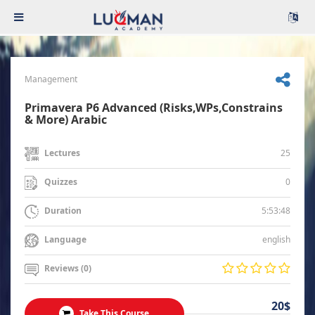
Management
Primavera P6 Advanced (Risks,WPs,Constrains
& More) Arabic
25
Lectures
0
Quizzes
5:53:48
Duration
english
Language
Reviews (0)
20$
Take This Course