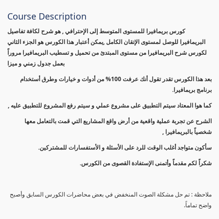
Course Description
كورس بريمافيرا للمستوى المتوسط إلى الإحترافي , هو شرح لكافة تفاصيل
البريمافيرا للوصل لمستوى الإتقان الكامل ,يمكن أعتبار هذا الكورس هو الجزء الثاني
لكورس شرح البريمافيرا من مستوى المبتدئ من تحميل و تسطيب البريمافيرا مروراً
بعمل جدول زمني و ميزا
بعد هذا الكورس تقدر تقول أنك عرفت 100% من أدوات و خيارات وطرق أستخدام
برنامج بريمافيرا.
كما هوا المعتاد سيتم التطبيق على مشروع عملي و سيتم رفع المشروع للتطبيق عليه ,
الشرح عن تجربة عملية واقعية من أرض واقع المشاريع التي قمت بالتعامل معها
شخصياً بالبريمافيرا ,
سأكون متواجد أغلب الوقت للرد على الأسئلة و الأستفسارات للمشتركين.
شكراً لكم مقدماً وأتمنى الإستفادة القصوى من الكورس.
ملاحظة : تم حل مشكلة الصوت المنخفض في بعض محاضرات الكورس السابق وأصبح
واضح تماماً.