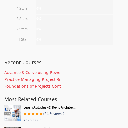
4 Stars
0%
3 Stars
0%
2 Stars
0%
1 Star
0%
Recent Courses
Advance S-Curve using Power
Practice Managing Project Ri
Foundations of Projects Cont
Most Related Courses
Learn Autodesk® Revit Architec...
(24 Reviews )
732 Student