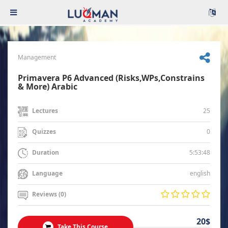
Management
Primavera P6 Advanced (Risks,WPs,Constrains
& More) Arabic
25
Lectures
0
Quizzes
5:53:48
Duration
english
Language
Reviews (0)
20$
Take This Course