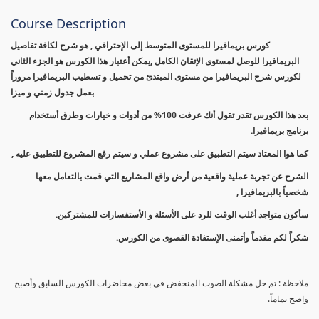
Course Description
كورس بريمافيرا للمستوى المتوسط إلى الإحترافي , هو شرح لكافة تفاصيل
البريمافيرا للوصل لمستوى الإتقان الكامل ,يمكن أعتبار هذا الكورس هو الجزء الثاني
لكورس شرح البريمافيرا من مستوى المبتدئ من تحميل و تسطيب البريمافيرا مروراً
بعمل جدول زمني و ميزا
بعد هذا الكورس تقدر تقول أنك عرفت 100% من أدوات و خيارات وطرق أستخدام
برنامج بريمافيرا.
كما هوا المعتاد سيتم التطبيق على مشروع عملي و سيتم رفع المشروع للتطبيق عليه ,
الشرح عن تجربة عملية واقعية من أرض واقع المشاريع التي قمت بالتعامل معها
شخصياً بالبريمافيرا ,
سأكون متواجد أغلب الوقت للرد على الأسئلة و الأستفسارات للمشتركين.
شكراً لكم مقدماً وأتمنى الإستفادة القصوى من الكورس.
ملاحظة : تم حل مشكلة الصوت المنخفض في بعض محاضرات الكورس السابق وأصبح
واضح تماماً.