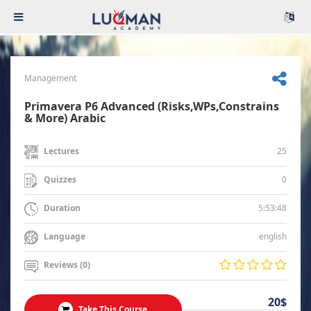
Management
Primavera P6 Advanced (Risks,WPs,Constrains
& More) Arabic
25
Lectures
0
Quizzes
5:53:48
Duration
english
Language
Reviews (0)
20$
Take This Course