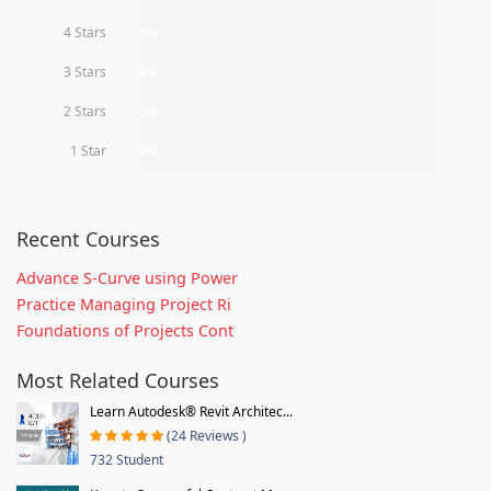
4 Stars
0%
3 Stars
0%
2 Stars
0%
1 Star
0%
Recent Courses
Advance S-Curve using Power
Practice Managing Project Ri
Foundations of Projects Cont
Most Related Courses
Learn Autodesk® Revit Architec...
(24 Reviews )
732 Student