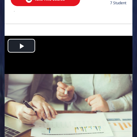
7 Student
.
Play
Video