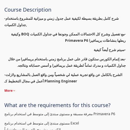
Course Description
-شرح كامل بطريقة بسيطة لكيفية عمل جدول زمني و ميزانية للمشروع باستخدام
جداول الكميات,
-مع تفصيل وشرح كل الاحتمالات الممكن وجودها في جداول الكميات BOQ وكيفية
ربطها بنشاطات بريمافيرا Primavera P6
-سيتم شرح أيضاً كيفية
-بعد إتمام الكورس ستكون قادر على عمل برنامج زمني باستخدام بريمافيرا من خلال
جداول الكميات و مدرك تماماً لطريقة عمل بريمافيرا و أسس حساباته ونتائجه.
-الشرح بالكامل عن واقع تجربة عملية لي شخصياً ومن واقع العمل بالمشاريع ولازلت
أعمل في مجال التخطيط كـ Planning Engineer
More
What are the requirements for this course?
معرفة مسبقة و مستوى مبتدئ إلى متوسط في استخدام برنامج Primavera P6
مستوى مبتدئ إلى متوسط في استخدام برنامج Excel
الكورس مشروح بالعربية البسيطة تماماً