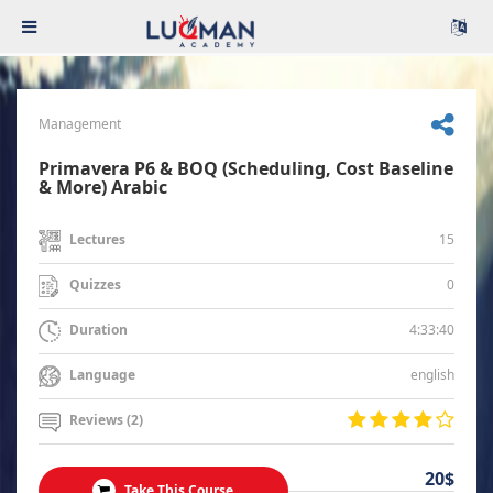
Management
Primavera P6 & BOQ (Scheduling, Cost Baseline
& More) Arabic
15
Lectures
0
Quizzes
4:33:40
Duration
english
Language
Reviews (2)
20$
Take This Course