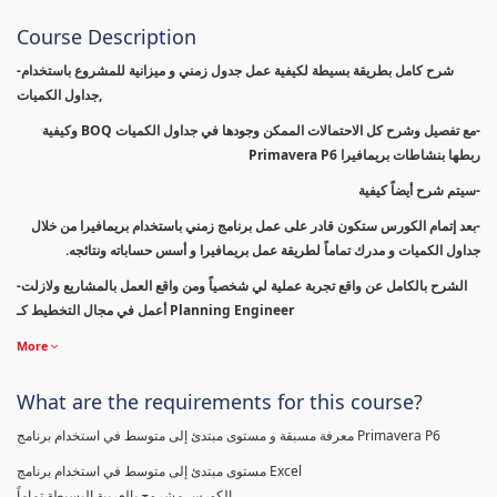
Course Description
-شرح كامل بطريقة بسيطة لكيفية عمل جدول زمني و ميزانية للمشروع باستخدام
جداول الكميات,
-مع تفصيل وشرح كل الاحتمالات الممكن وجودها في جداول الكميات BOQ وكيفية
ربطها بنشاطات بريمافيرا Primavera P6
-سيتم شرح أيضاً كيفية
-بعد إتمام الكورس ستكون قادر على عمل برنامج زمني باستخدام بريمافيرا من خلال
جداول الكميات و مدرك تماماً لطريقة عمل بريمافيرا و أسس حساباته ونتائجه.
-الشرح بالكامل عن واقع تجربة عملية لي شخصياً ومن واقع العمل بالمشاريع ولازلت
أعمل في مجال التخطيط كـ Planning Engineer
More
What are the requirements for this course?
معرفة مسبقة و مستوى مبتدئ إلى متوسط في استخدام برنامج Primavera P6
مستوى مبتدئ إلى متوسط في استخدام برنامج Excel
الكورس مشروح بالعربية البسيطة تماماً