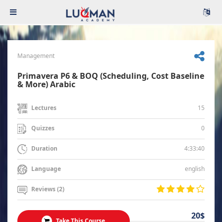
Management
Primavera P6 & BOQ (Scheduling, Cost Baseline
& More) Arabic
15
Lectures
0
Quizzes
4:33:40
Duration
english
Language
Reviews (2)
20$
Take This Course