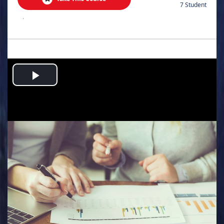
7 Student
.
Play
Video