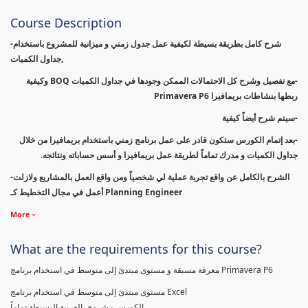
Course Description
-شرح كامل بطريقة بسيطة لكيفية عمل جدول زمني و ميزانية للمشروع باستخدام
جداول الكميات,
-مع تفصيل وشرح كل الاحتمالات الممكن وجودها في جداول الكميات BOQ وكيفية
ربطها بنشاطات بريمافيرا Primavera P6
-سيتم شرح أيضاً كيفية
-بعد إتمام الكورس ستكون قادر على عمل برنامج زمني باستخدام بريمافيرا من خلال
جداول الكميات و مدرك تماماً لطريقة عمل بريمافيرا و أسس حساباته ونتائجه.
-الشرح بالكامل عن واقع تجربة عملية لي شخصياً ومن واقع العمل بالمشاريع ولازلت
أعمل في مجال التخطيط كـ Planning Engineer
More
What are the requirements for this course?
معرفة مسبقة و مستوى مبتدئ إلى متوسط في استخدام برنامج Primavera P6
مستوى مبتدئ إلى متوسط في استخدام برنامج Excel
الكورس مشروح بالعربية البسيطة تماماً