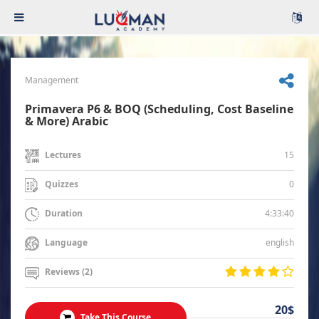
Management
Primavera P6 & BOQ (Scheduling, Cost Baseline
& More) Arabic
15
Lectures
0
Quizzes
4:33:40
Duration
english
Language
Reviews (2)
20$
Take This Course