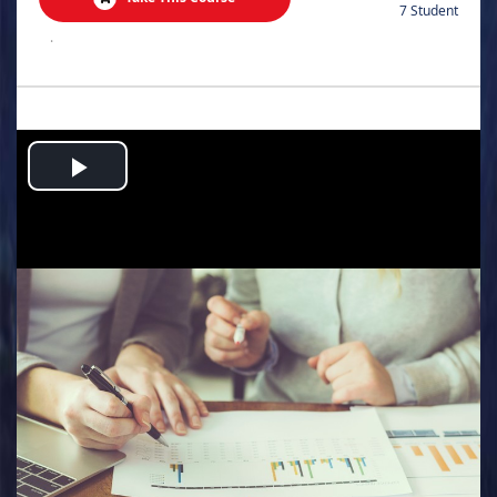
7 Student
.
Play
Video