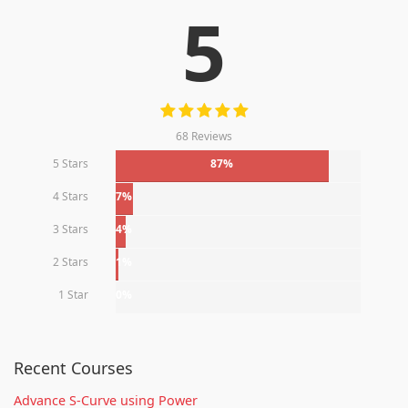
5
68 Reviews
5 Stars
87%
4 Stars
7%
3 Stars
4%
2 Stars
1%
1 Star
0%
Recent Courses
Advance S-Curve using Power