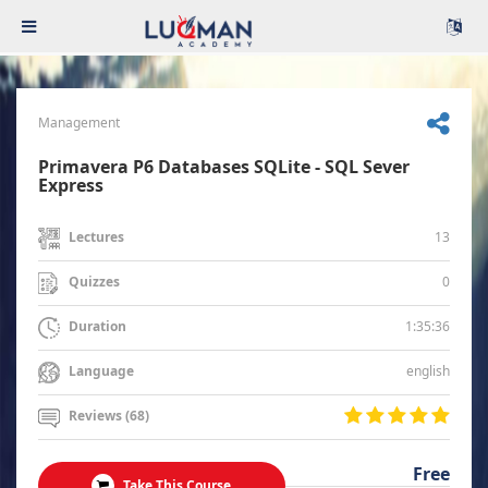
Management
Primavera P6 Databases SQLite - SQL Sever
Express
13
Lectures
0
Quizzes
1:35:36
Duration
english
Language
Reviews (68)
Free
Take This Course